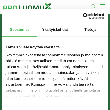
Skip
to
content
TIETOA MEISTÄ
Suostumus
Yksityiskohdat
Tietoja
Pro Luomu on luomualan yhteistyöorganisaatio, joka
edistää luomun tuotantoa ja kulutusta Suomessa.
Tämä sivusto käyttää evästeitä
Käytämme evästeitä tarjoamamme sisällön ja mainosten
räätälöimiseen, sosiaalisen median ominaisuuksien
tukemiseen ja kävijämäärämme analysoimiseen. Lisäksi
jaamme sosiaalisen median, mainosalan ja analytiikka-
alan kumppaneillemme tietoja siitä, miten käytät
sivustoamme. Kumppanimme voivat yhdistää näitä
tietoja muihin tietoihin, joita olet antanut heille tai joita on
kerätty, kun olet käyttänyt heidän palvelujaan.
YHTEYSTIEDOT
Pro Luomu ry
Suostumuksen