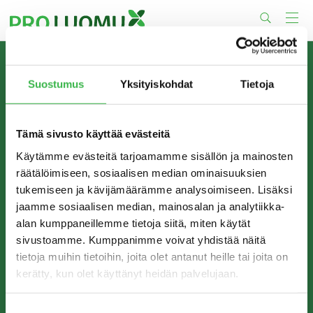
Skip
to
content
TIETOA MEISTÄ
Suostumus
Yksityiskohdat
Tietoja
Pro Luomu on luomualan yhteistyöorganisaatio, joka
edistää luomun tuotantoa ja kulutusta Suomessa.
Tämä sivusto käyttää evästeitä
Käytämme evästeitä tarjoamamme sisällön ja mainosten
räätälöimiseen, sosiaalisen median ominaisuuksien
tukemiseen ja kävijämäärämme analysoimiseen. Lisäksi
jaamme sosiaalisen median, mainosalan ja analytiikka-
alan kumppaneillemme tietoja siitä, miten käytät
sivustoamme. Kumppanimme voivat yhdistää näitä
tietoja muihin tietoihin, joita olet antanut heille tai joita on
kerätty, kun olet käyttänyt heidän palvelujaan.
YHTEYSTIEDOT
Pro Luomu ry
Suostumuksen