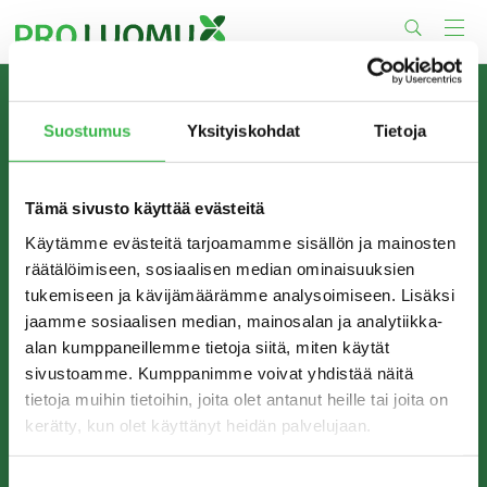
Skip
to
content
TIETOA MEISTÄ
Suostumus
Yksityiskohdat
Tietoja
Pro Luomu on luomualan yhteistyöorganisaatio, joka
edistää luomun tuotantoa ja kulutusta Suomessa.
Tämä sivusto käyttää evästeitä
Käytämme evästeitä tarjoamamme sisällön ja mainosten
räätälöimiseen, sosiaalisen median ominaisuuksien
tukemiseen ja kävijämäärämme analysoimiseen. Lisäksi
jaamme sosiaalisen median, mainosalan ja analytiikka-
alan kumppaneillemme tietoja siitä, miten käytät
sivustoamme. Kumppanimme voivat yhdistää näitä
tietoja muihin tietoihin, joita olet antanut heille tai joita on
kerätty, kun olet käyttänyt heidän palvelujaan.
YHTEYSTIEDOT
Pro Luomu ry
Suostumuksen