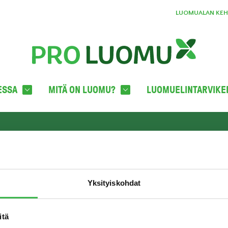
LUOMUALAN KEHI
ESSA
MITÄ ON LUOMU?
LUOMUELINTARVIKE
YHTEYSTIEDOT
TILA
oka
Pro Luomu ry
c/o Boffice
Yksityiskohdat
Hämeentie 31 LH 821
00500 HELSINKI
info@proluomu.fi
itä