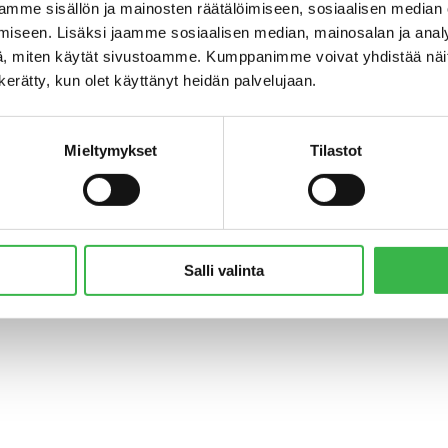
mme sisällön ja mainosten räätälöimiseen, sosiaalisen median
iseen. Lisäksi jaamme sosiaalisen median, mainosalan ja analy
, miten käytät sivustoamme. Kumppanimme voivat yhdistää näitä t
n kerätty, kun olet käyttänyt heidän palvelujaan.
Mieltymykset
Tilastot
© Pro Luomu ry 2018
Salli valinta