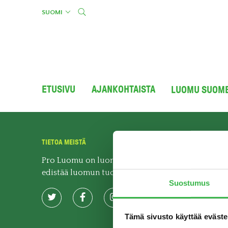
Skip
SUOMI
to
content
ETUSIVU
AJANKOHTAISTA
LUOMU SUOM
TIETOA MEISTÄ
Pro Luomu on luomualan yhteistyöorganisaatio, j
edistää luomun tuotantoa ja kulutusta Suomessa.
Suostumus
Tämä sivusto käyttää eväste