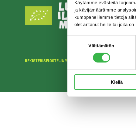
Käytämme evästeitä tarjoama
ja kävijämäärämme analysoim
kumppaneillemme tietoja siitä
olet antanut heille tai joita o
Suostumuksen
Välttämätön
valinta
REKISTERISELOSTE JA YKSITYISYYDENSUOJA
Kiellä