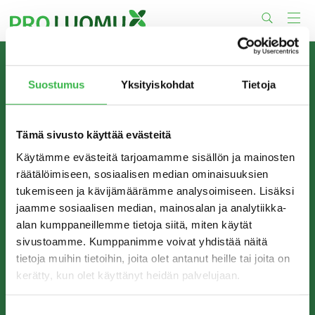
Skip
to
content
TIETOA MEISTÄ
Suostumus
Yksityiskohdat
Tietoja
Pro Luomu on luomualan yhteistyöorganisaatio, joka
edistää luomun tuotantoa ja kulutusta Suomessa.
Tämä sivusto käyttää evästeitä
Käytämme evästeitä tarjoamamme sisällön ja mainosten
räätälöimiseen, sosiaalisen median ominaisuuksien
tukemiseen ja kävijämäärämme analysoimiseen. Lisäksi
jaamme sosiaalisen median, mainosalan ja analytiikka-
alan kumppaneillemme tietoja siitä, miten käytät
sivustoamme. Kumppanimme voivat yhdistää näitä
tietoja muihin tietoihin, joita olet antanut heille tai joita on
kerätty, kun olet käyttänyt heidän palvelujaan.
YHTEYSTIEDOT
Pro Luomu ry
Suostumuksen