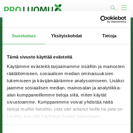
Skip
to
content
TIETOA MEISTÄ
Suostumus
Yksityiskohdat
Tietoja
Pro Luomu on luomualan yhteistyöorganisaatio, joka
edistää luomun tuotantoa ja kulutusta Suomessa.
Tämä sivusto käyttää evästeitä
Käytämme evästeitä tarjoamamme sisällön ja mainosten
räätälöimiseen, sosiaalisen median ominaisuuksien
tukemiseen ja kävijämäärämme analysoimiseen. Lisäksi
jaamme sosiaalisen median, mainosalan ja analytiikka-
alan kumppaneillemme tietoja siitä, miten käytät
sivustoamme. Kumppanimme voivat yhdistää näitä
tietoja muihin tietoihin, joita olet antanut heille tai joita on
kerätty, kun olet käyttänyt heidän palvelujaan.
YHTEYSTIEDOT
Pro Luomu ry
Suostumuksen