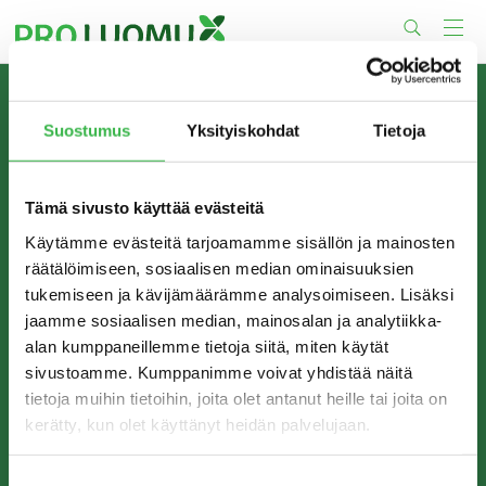
Skip
to
content
TIETOA MEISTÄ
Suostumus
Yksityiskohdat
Tietoja
Pro Luomu on luomualan yhteistyöorganisaatio, joka
edistää luomun tuotantoa ja kulutusta Suomessa.
Tämä sivusto käyttää evästeitä
Käytämme evästeitä tarjoamamme sisällön ja mainosten
räätälöimiseen, sosiaalisen median ominaisuuksien
tukemiseen ja kävijämäärämme analysoimiseen. Lisäksi
jaamme sosiaalisen median, mainosalan ja analytiikka-
alan kumppaneillemme tietoja siitä, miten käytät
sivustoamme. Kumppanimme voivat yhdistää näitä
tietoja muihin tietoihin, joita olet antanut heille tai joita on
kerätty, kun olet käyttänyt heidän palvelujaan.
YHTEYSTIEDOT
Pro Luomu ry
Suostumuksen