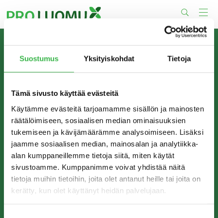
Skip
to
content
TIETOA MEISTÄ
Suostumus
Yksityiskohdat
Tietoja
Pro Luomu on luomualan yhteistyöorganisaatio, joka
edistää luomun tuotantoa ja kulutusta Suomessa.
Tämä sivusto käyttää evästeitä
Käytämme evästeitä tarjoamamme sisällön ja mainosten
räätälöimiseen, sosiaalisen median ominaisuuksien
tukemiseen ja kävijämäärämme analysoimiseen. Lisäksi
jaamme sosiaalisen median, mainosalan ja analytiikka-
alan kumppaneillemme tietoja siitä, miten käytät
sivustoamme. Kumppanimme voivat yhdistää näitä
tietoja muihin tietoihin, joita olet antanut heille tai joita on
kerätty, kun olet käyttänyt heidän palvelujaan.
YHTEYSTIEDOT
Pro Luomu ry
Suostumuksen