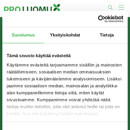
Skip
to
content
TIETOA MEISTÄ
Suostumus
Yksityiskohdat
Tietoja
Pro Luomu on luomualan yhteistyöorganisaatio, joka
edistää luomun tuotantoa ja kulutusta Suomessa.
Tämä sivusto käyttää evästeitä
Käytämme evästeitä tarjoamamme sisällön ja mainosten
räätälöimiseen, sosiaalisen median ominaisuuksien
tukemiseen ja kävijämäärämme analysoimiseen. Lisäksi
jaamme sosiaalisen median, mainosalan ja analytiikka-
alan kumppaneillemme tietoja siitä, miten käytät
sivustoamme. Kumppanimme voivat yhdistää näitä
tietoja muihin tietoihin, joita olet antanut heille tai joita on
kerätty, kun olet käyttänyt heidän palvelujaan.
YHTEYSTIEDOT
Pro Luomu ry
Suostumuksen