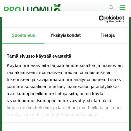
Skip
to
content
TIETOA MEISTÄ
Suostumus
Yksityiskohdat
Tietoja
Pro Luomu on luomualan yhteistyöorganisaatio, joka
edistää luomun tuotantoa ja kulutusta Suomessa.
Tämä sivusto käyttää evästeitä
Käytämme evästeitä tarjoamamme sisällön ja mainosten
räätälöimiseen, sosiaalisen median ominaisuuksien
tukemiseen ja kävijämäärämme analysoimiseen. Lisäksi
jaamme sosiaalisen median, mainosalan ja analytiikka-
alan kumppaneillemme tietoja siitä, miten käytät
sivustoamme. Kumppanimme voivat yhdistää näitä
tietoja muihin tietoihin, joita olet antanut heille tai joita on
kerätty, kun olet käyttänyt heidän palvelujaan.
YHTEYSTIEDOT
Pro Luomu ry
Suostumuksen