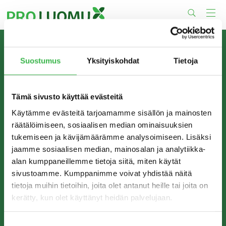
Skip
to
content
TIETOA MEISTÄ
Suostumus
Yksityiskohdat
Tietoja
Pro Luomu on luomualan yhteistyöorganisaatio, joka
edistää luomun tuotantoa ja kulutusta Suomessa.
Tämä sivusto käyttää evästeitä
Käytämme evästeitä tarjoamamme sisällön ja mainosten
räätälöimiseen, sosiaalisen median ominaisuuksien
tukemiseen ja kävijämäärämme analysoimiseen. Lisäksi
jaamme sosiaalisen median, mainosalan ja analytiikka-
alan kumppaneillemme tietoja siitä, miten käytät
sivustoamme. Kumppanimme voivat yhdistää näitä
tietoja muihin tietoihin, joita olet antanut heille tai joita on
kerätty, kun olet käyttänyt heidän palvelujaan.
YHTEYSTIEDOT
Pro Luomu ry
Suostumuksen