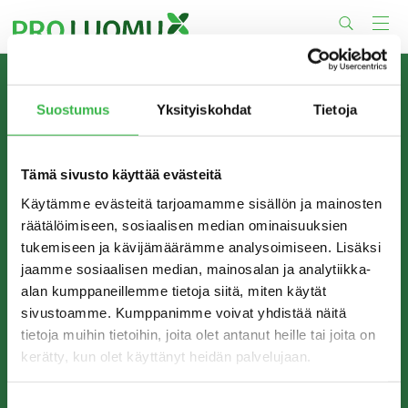
Skip
to
content
TIETOA MEISTÄ
Suostumus
Yksityiskohdat
Tietoja
Pro Luomu on luomualan yhteistyöorganisaatio, joka
edistää luomun tuotantoa ja kulutusta Suomessa.
Tämä sivusto käyttää evästeitä
Käytämme evästeitä tarjoamamme sisällön ja mainosten
räätälöimiseen, sosiaalisen median ominaisuuksien
tukemiseen ja kävijämäärämme analysoimiseen. Lisäksi
jaamme sosiaalisen median, mainosalan ja analytiikka-
alan kumppaneillemme tietoja siitä, miten käytät
sivustoamme. Kumppanimme voivat yhdistää näitä
tietoja muihin tietoihin, joita olet antanut heille tai joita on
kerätty, kun olet käyttänyt heidän palvelujaan.
YHTEYSTIEDOT
Pro Luomu ry
Suostumuksen