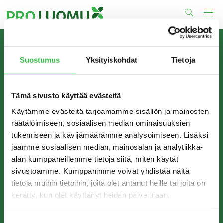
Skip
to
content
TIETOA MEISTÄ
Suostumus
Yksityiskohdat
Tietoja
Pro Luomu on luomualan yhteistyöorganisaatio, joka
edistää luomun tuotantoa ja kulutusta Suomessa.
Tämä sivusto käyttää evästeitä
Käytämme evästeitä tarjoamamme sisällön ja mainosten
räätälöimiseen, sosiaalisen median ominaisuuksien
tukemiseen ja kävijämäärämme analysoimiseen. Lisäksi
jaamme sosiaalisen median, mainosalan ja analytiikka-
alan kumppaneillemme tietoja siitä, miten käytät
sivustoamme. Kumppanimme voivat yhdistää näitä
tietoja muihin tietoihin, joita olet antanut heille tai joita on
kerätty, kun olet käyttänyt heidän palvelujaan.
YHTEYSTIEDOT
Pro Luomu ry
Suostumuksen