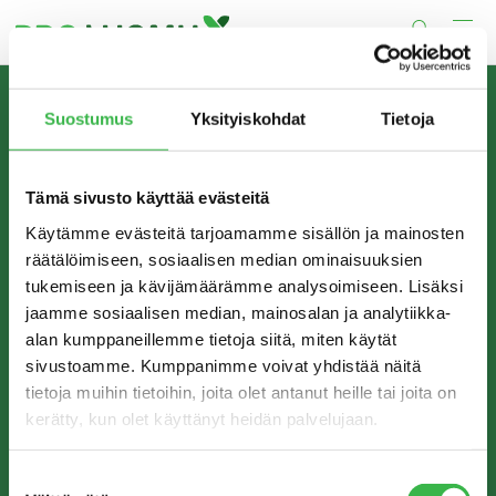
Skip
to
Suostumus
Yksityiskohdat
Tietoja
content
TIETOA MEISTÄ
Pro Luomu on luomualan yhteistyöorganisaatio, joka
edistää luomun tuotantoa ja kulutusta Suomessa.
Tämä sivusto käyttää evästeitä
Käytämme evästeitä tarjoamamme sisällön ja mainosten
räätälöimiseen, sosiaalisen median ominaisuuksien
tukemiseen ja kävijämäärämme analysoimiseen. Lisäksi
jaamme sosiaalisen median, mainosalan ja analytiikka-
alan kumppaneillemme tietoja siitä, miten käytät
sivustoamme. Kumppanimme voivat yhdistää näitä
tietoja muihin tietoihin, joita olet antanut heille tai joita on
kerätty, kun olet käyttänyt heidän palvelujaan.
YHTEYSTIEDOT
Pro Luomu ry
Suostumuksen
c/o Boffice