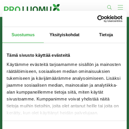
Skip
to
content
TIETOA MEISTÄ
Suostumus
Yksityiskohdat
Tietoja
Pro Luomu on luomualan yhteistyöorganisaatio, joka
edistää luomun tuotantoa ja kulutusta Suomessa.
Tämä sivusto käyttää evästeitä
Käytämme evästeitä tarjoamamme sisällön ja mainosten
räätälöimiseen, sosiaalisen median ominaisuuksien
tukemiseen ja kävijämäärämme analysoimiseen. Lisäksi
jaamme sosiaalisen median, mainosalan ja analytiikka-
alan kumppaneillemme tietoja siitä, miten käytät
sivustoamme. Kumppanimme voivat yhdistää näitä
tietoja muihin tietoihin, joita olet antanut heille tai joita on
kerätty, kun olet käyttänyt heidän palvelujaan.
YHTEYSTIEDOT
Pro Luomu ry
Suostumuksen