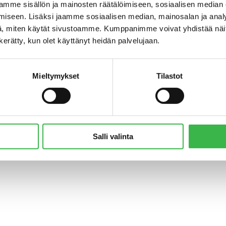
mme sisällön ja mainosten räätälöimiseen, sosiaalisen median
iseen. Lisäksi jaamme sosiaalisen median, mainosalan ja analy
, miten käytät sivustoamme. Kumppanimme voivat yhdistää näitä t
n kerätty, kun olet käyttänyt heidän palvelujaan.
Mieltymykset
Tilastot
© Pro Luomu ry 2018
Salli valinta