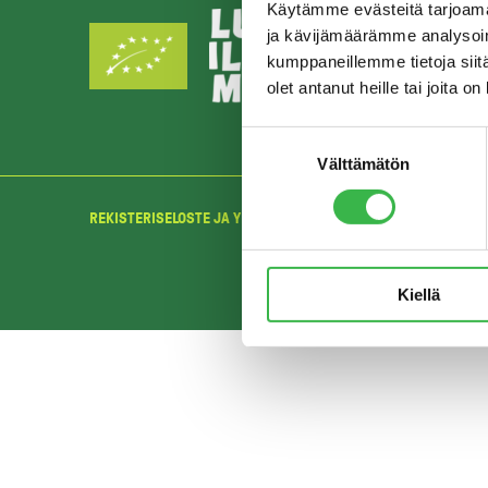
Käytämme evästeitä tarjoama
ja kävijämäärämme analysoim
kumppaneillemme tietoja siitä
olet antanut heille tai joita o
Suostumuksen
Välttämätön
valinta
REKISTERISELOSTE JA YKSITYISYYDENSUOJA
Kiellä