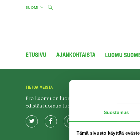
Skip
SUOMI
to
content
ETUSIVU
AJANKOHTAISTA
LUOMU SUOM
TIETOA MEISTÄ
Pro Luomu on luomualan yhteistyöorganisaatio, j
edistää luomun tuotantoa ja kulutusta Suomessa.
Suostumus
Tämä sivusto käyttää eväste