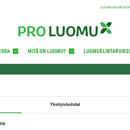
LUOMUALAN KEHI
ESSA
MITÄ ON LUOMU?
LUOMUELINTARVIKE
YHTEYSTIEDOT
TILA
oka
Pro Luomu ry
c/o Boffice
Yksityiskohdat
Hämeentie 31 LH 821
00500 HELSINKI
info@proluomu.fi
itä