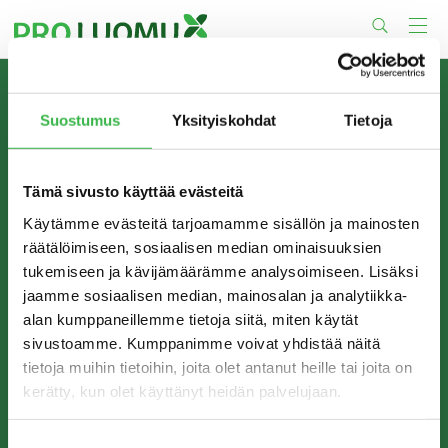
Skip
to
content
TIETOA MEISTÄ
Suostumus
Yksityiskohdat
Tietoja
Pro Luomu on luomualan yhteistyöorganisaatio, joka
edistää luomun tuotantoa ja kulutusta Suomessa.
Tämä sivusto käyttää evästeitä
Käytämme evästeitä tarjoamamme sisällön ja mainosten
räätälöimiseen, sosiaalisen median ominaisuuksien
tukemiseen ja kävijämäärämme analysoimiseen. Lisäksi
jaamme sosiaalisen median, mainosalan ja analytiikka-
alan kumppaneillemme tietoja siitä, miten käytät
sivustoamme. Kumppanimme voivat yhdistää näitä
tietoja muihin tietoihin, joita olet antanut heille tai joita on
kerätty, kun olet käyttänyt heidän palvelujaan.
YHTEYSTIEDOT
Pro Luomu ry
Suostumuksen