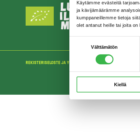
Käytämme evästeitä tarjoama
ja kävijämäärämme analysoim
kumppaneillemme tietoja siitä
olet antanut heille tai joita o
Suostumuksen
Välttämätön
valinta
REKISTERISELOSTE JA YKSITYISYYDENSUOJA
Kiellä