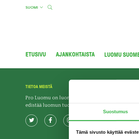
Skip
SUOMI
to
content
ETUSIVU
AJANKOHTAISTA
LUOMU SUOM
TIETOA MEISTÄ
Pro Luomu on luomualan yhteistyöorganisaatio, j
edistää luomun tuotantoa ja kulutusta Suomessa.
Suostumus
Tämä sivusto käyttää eväste