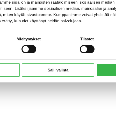
mme sisällön ja mainosten räätälöimiseen, sosiaalisen median
iseen. Lisäksi jaamme sosiaalisen median, mainosalan ja analy
, miten käytät sivustoamme. Kumppanimme voivat yhdistää näitä t
n kerätty, kun olet käyttänyt heidän palvelujaan.
Mieltymykset
Tilastot
© Pro Luomu ry 2018
Salli valinta