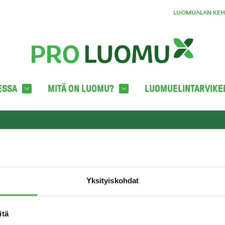
LUOMUALAN KEHI
ESSA
MITÄ ON LUOMU?
LUOMUELINTARVIKE
YHTEYSTIEDOT
TILA
oka
Pro Luomu ry
c/o Boffice
Yksityiskohdat
Hämeentie 31 LH 821
00500 HELSINKI
info@proluomu.fi
itä