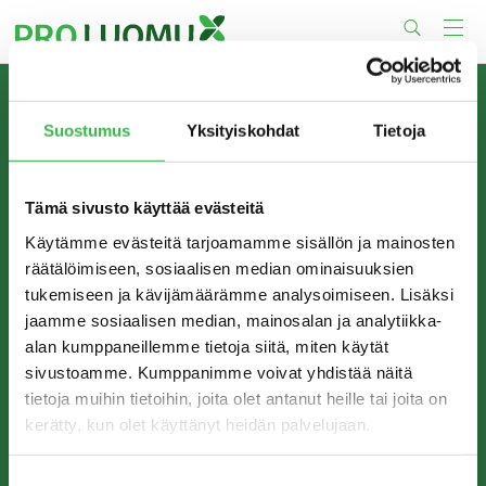
Skip
to
content
TIETOA MEISTÄ
Suostumus
Yksityiskohdat
Tietoja
Pro Luomu on luomualan yhteistyöorganisaatio, joka
edistää luomun tuotantoa ja kulutusta Suomessa.
Tämä sivusto käyttää evästeitä
Käytämme evästeitä tarjoamamme sisällön ja mainosten
räätälöimiseen, sosiaalisen median ominaisuuksien
tukemiseen ja kävijämäärämme analysoimiseen. Lisäksi
jaamme sosiaalisen median, mainosalan ja analytiikka-
alan kumppaneillemme tietoja siitä, miten käytät
sivustoamme. Kumppanimme voivat yhdistää näitä
tietoja muihin tietoihin, joita olet antanut heille tai joita on
kerätty, kun olet käyttänyt heidän palvelujaan.
YHTEYSTIEDOT
Pro Luomu ry
Suostumuksen