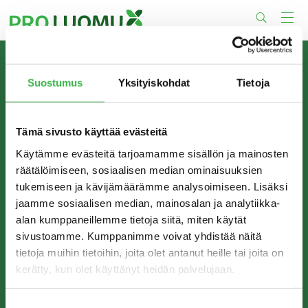
Skip
to
content
TIETOA MEISTÄ
Suostumus
Yksityiskohdat
Tietoja
Pro Luomu on luomualan yhteistyöorganisaatio, joka
edistää luomun tuotantoa ja kulutusta Suomessa.
Tämä sivusto käyttää evästeitä
Käytämme evästeitä tarjoamamme sisällön ja mainosten
räätälöimiseen, sosiaalisen median ominaisuuksien
tukemiseen ja kävijämäärämme analysoimiseen. Lisäksi
jaamme sosiaalisen median, mainosalan ja analytiikka-
alan kumppaneillemme tietoja siitä, miten käytät
sivustoamme. Kumppanimme voivat yhdistää näitä
tietoja muihin tietoihin, joita olet antanut heille tai joita on
kerätty, kun olet käyttänyt heidän palvelujaan.
YHTEYSTIEDOT
Pro Luomu ry
Suostumuksen