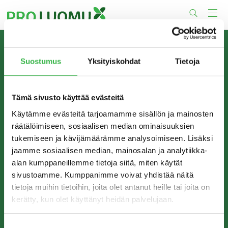
Skip
to
content
TIETOA MEISTÄ
Suostumus
Yksityiskohdat
Tietoja
Pro Luomu on luomualan yhteistyöorganisaatio, joka
edistää luomun tuotantoa ja kulutusta Suomessa.
Tämä sivusto käyttää evästeitä
Käytämme evästeitä tarjoamamme sisällön ja mainosten
räätälöimiseen, sosiaalisen median ominaisuuksien
tukemiseen ja kävijämäärämme analysoimiseen. Lisäksi
jaamme sosiaalisen median, mainosalan ja analytiikka-
alan kumppaneillemme tietoja siitä, miten käytät
sivustoamme. Kumppanimme voivat yhdistää näitä
tietoja muihin tietoihin, joita olet antanut heille tai joita on
kerätty, kun olet käyttänyt heidän palvelujaan.
YHTEYSTIEDOT
Pro Luomu ry
Suostumuksen