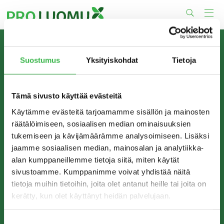
Skip
to
content
TIETOA MEISTÄ
Suostumus
Yksityiskohdat
Tietoja
Pro Luomu on luomualan yhteistyöorganisaatio, joka
edistää luomun tuotantoa ja kulutusta Suomessa.
Tämä sivusto käyttää evästeitä
Käytämme evästeitä tarjoamamme sisällön ja mainosten
räätälöimiseen, sosiaalisen median ominaisuuksien
tukemiseen ja kävijämäärämme analysoimiseen. Lisäksi
jaamme sosiaalisen median, mainosalan ja analytiikka-
alan kumppaneillemme tietoja siitä, miten käytät
sivustoamme. Kumppanimme voivat yhdistää näitä
tietoja muihin tietoihin, joita olet antanut heille tai joita on
kerätty, kun olet käyttänyt heidän palvelujaan.
YHTEYSTIEDOT
Pro Luomu ry
Suostumuksen