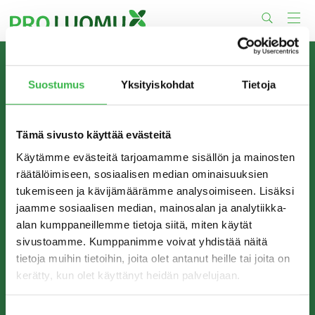
Skip
to
content
TIETOA MEISTÄ
Suostumus
Yksityiskohdat
Tietoja
Pro Luomu on luomualan yhteistyöorganisaatio, joka
edistää luomun tuotantoa ja kulutusta Suomessa.
Tämä sivusto käyttää evästeitä
Käytämme evästeitä tarjoamamme sisällön ja mainosten
räätälöimiseen, sosiaalisen median ominaisuuksien
tukemiseen ja kävijämäärämme analysoimiseen. Lisäksi
jaamme sosiaalisen median, mainosalan ja analytiikka-
alan kumppaneillemme tietoja siitä, miten käytät
sivustoamme. Kumppanimme voivat yhdistää näitä
tietoja muihin tietoihin, joita olet antanut heille tai joita on
kerätty, kun olet käyttänyt heidän palvelujaan.
YHTEYSTIEDOT
Pro Luomu ry
Suostumuksen