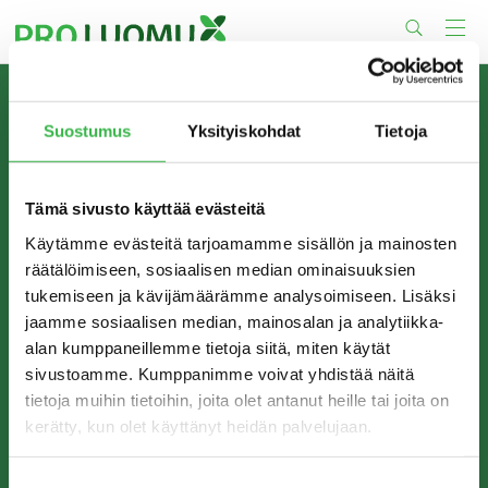
Skip
to
content
TIETOA MEISTÄ
Suostumus
Yksityiskohdat
Tietoja
Pro Luomu on luomualan yhteistyöorganisaatio, joka
edistää luomun tuotantoa ja kulutusta Suomessa.
Tämä sivusto käyttää evästeitä
Käytämme evästeitä tarjoamamme sisällön ja mainosten
räätälöimiseen, sosiaalisen median ominaisuuksien
tukemiseen ja kävijämäärämme analysoimiseen. Lisäksi
jaamme sosiaalisen median, mainosalan ja analytiikka-
alan kumppaneillemme tietoja siitä, miten käytät
sivustoamme. Kumppanimme voivat yhdistää näitä
tietoja muihin tietoihin, joita olet antanut heille tai joita on
kerätty, kun olet käyttänyt heidän palvelujaan.
YHTEYSTIEDOT
Pro Luomu ry
Suostumuksen