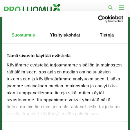
Skip
to
content
TIETOA MEISTÄ
Suostumus
Yksityiskohdat
Tietoja
Pro Luomu on luomualan yhteistyöorganisaatio, joka
edistää luomun tuotantoa ja kulutusta Suomessa.
Tämä sivusto käyttää evästeitä
Käytämme evästeitä tarjoamamme sisällön ja mainosten
räätälöimiseen, sosiaalisen median ominaisuuksien
tukemiseen ja kävijämäärämme analysoimiseen. Lisäksi
jaamme sosiaalisen median, mainosalan ja analytiikka-
alan kumppaneillemme tietoja siitä, miten käytät
sivustoamme. Kumppanimme voivat yhdistää näitä
tietoja muihin tietoihin, joita olet antanut heille tai joita on
kerätty, kun olet käyttänyt heidän palvelujaan.
YHTEYSTIEDOT
Pro Luomu ry
Suostumuksen