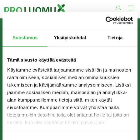
Skip
to
content
TIETOA MEISTÄ
Suostumus
Yksityiskohdat
Tietoja
Pro Luomu on luomualan yhteistyöorganisaatio, joka
edistää luomun tuotantoa ja kulutusta Suomessa.
Tämä sivusto käyttää evästeitä
Käytämme evästeitä tarjoamamme sisällön ja mainosten
räätälöimiseen, sosiaalisen median ominaisuuksien
tukemiseen ja kävijämäärämme analysoimiseen. Lisäksi
jaamme sosiaalisen median, mainosalan ja analytiikka-
alan kumppaneillemme tietoja siitä, miten käytät
sivustoamme. Kumppanimme voivat yhdistää näitä
tietoja muihin tietoihin, joita olet antanut heille tai joita on
kerätty, kun olet käyttänyt heidän palvelujaan.
YHTEYSTIEDOT
Pro Luomu ry
Suostumuksen