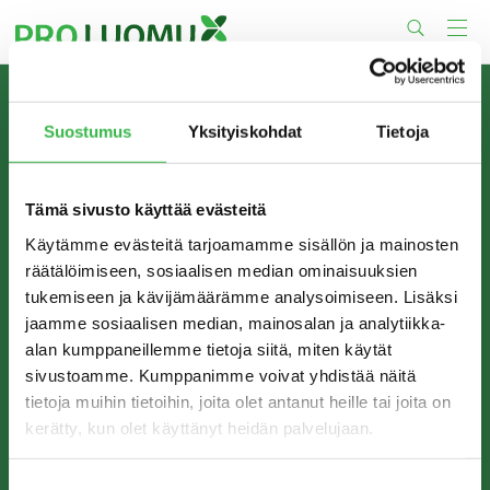
Skip
to
content
TIETOA MEISTÄ
Suostumus
Yksityiskohdat
Tietoja
Pro Luomu on luomualan yhteistyöorganisaatio, joka
edistää luomun tuotantoa ja kulutusta Suomessa.
Tämä sivusto käyttää evästeitä
Käytämme evästeitä tarjoamamme sisällön ja mainosten
räätälöimiseen, sosiaalisen median ominaisuuksien
tukemiseen ja kävijämäärämme analysoimiseen. Lisäksi
jaamme sosiaalisen median, mainosalan ja analytiikka-
alan kumppaneillemme tietoja siitä, miten käytät
sivustoamme. Kumppanimme voivat yhdistää näitä
tietoja muihin tietoihin, joita olet antanut heille tai joita on
kerätty, kun olet käyttänyt heidän palvelujaan.
YHTEYSTIEDOT
Pro Luomu ry
Suostumuksen