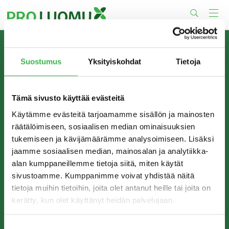
Skip
to
content
TIETOA MEISTÄ
Suostumus
Yksityiskohdat
Tietoja
Pro Luomu on luomualan yhteistyöorganisaatio, joka
edistää luomun tuotantoa ja kulutusta Suomessa.
Tämä sivusto käyttää evästeitä
Käytämme evästeitä tarjoamamme sisällön ja mainosten
räätälöimiseen, sosiaalisen median ominaisuuksien
tukemiseen ja kävijämäärämme analysoimiseen. Lisäksi
jaamme sosiaalisen median, mainosalan ja analytiikka-
alan kumppaneillemme tietoja siitä, miten käytät
sivustoamme. Kumppanimme voivat yhdistää näitä
tietoja muihin tietoihin, joita olet antanut heille tai joita on
kerätty, kun olet käyttänyt heidän palvelujaan.
YHTEYSTIEDOT
Pro Luomu ry
Suostumuksen