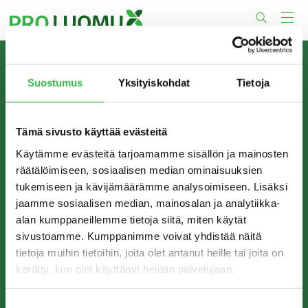
Skip
to
content
TIETOA MEISTÄ
Suostumus
Yksityiskohdat
Tietoja
Pro Luomu on luomualan yhteistyöorganisaatio, joka
edistää luomun tuotantoa ja kulutusta Suomessa.
Tämä sivusto käyttää evästeitä
Käytämme evästeitä tarjoamamme sisällön ja mainosten
räätälöimiseen, sosiaalisen median ominaisuuksien
tukemiseen ja kävijämäärämme analysoimiseen. Lisäksi
jaamme sosiaalisen median, mainosalan ja analytiikka-
alan kumppaneillemme tietoja siitä, miten käytät
sivustoamme. Kumppanimme voivat yhdistää näitä
tietoja muihin tietoihin, joita olet antanut heille tai joita on
kerätty, kun olet käyttänyt heidän palvelujaan.
YHTEYSTIEDOT
Pro Luomu ry
Suostumuksen