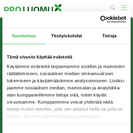
Skip
to
content
TIETOA MEISTÄ
Suostumus
Yksityiskohdat
Tietoja
Pro Luomu on luomualan yhteistyöorganisaatio, joka
edistää luomun tuotantoa ja kulutusta Suomessa.
Tämä sivusto käyttää evästeitä
Käytämme evästeitä tarjoamamme sisällön ja mainosten
räätälöimiseen, sosiaalisen median ominaisuuksien
tukemiseen ja kävijämäärämme analysoimiseen. Lisäksi
jaamme sosiaalisen median, mainosalan ja analytiikka-
alan kumppaneillemme tietoja siitä, miten käytät
sivustoamme. Kumppanimme voivat yhdistää näitä
tietoja muihin tietoihin, joita olet antanut heille tai joita on
kerätty, kun olet käyttänyt heidän palvelujaan.
YHTEYSTIEDOT
Pro Luomu ry
Suostumuksen