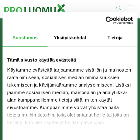
Skip
to
content
TIETOA MEISTÄ
Suostumus
Yksityiskohdat
Tietoja
Pro Luomu on luomualan yhteistyöorganisaatio, joka
edistää luomun tuotantoa ja kulutusta Suomessa.
Tämä sivusto käyttää evästeitä
Käytämme evästeitä tarjoamamme sisällön ja mainosten
räätälöimiseen, sosiaalisen median ominaisuuksien
tukemiseen ja kävijämäärämme analysoimiseen. Lisäksi
jaamme sosiaalisen median, mainosalan ja analytiikka-
alan kumppaneillemme tietoja siitä, miten käytät
sivustoamme. Kumppanimme voivat yhdistää näitä
tietoja muihin tietoihin, joita olet antanut heille tai joita on
kerätty, kun olet käyttänyt heidän palvelujaan.
YHTEYSTIEDOT
Pro Luomu ry
Suostumuksen