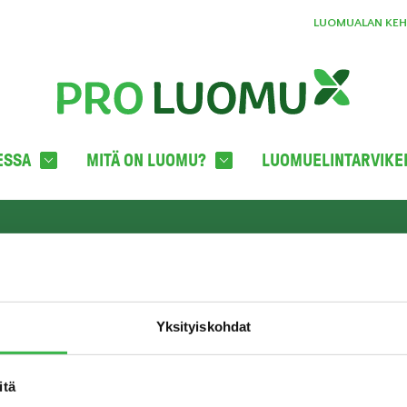
LUOMUALAN KEHI
ESSA
MITÄ ON LUOMU?
LUOMUELINTARVIKE
YHTEYSTIEDOT
TILA
oka
Pro Luomu ry
c/o Boffice
Yksityiskohdat
Hämeentie 31 LH 821
00500 HELSINKI
info@proluomu.fi
itä