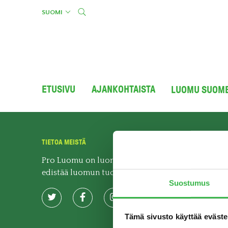
Skip
SUOMI
to
content
ETUSIVU
AJANKOHTAISTA
LUOMU SUOM
TIETOA MEISTÄ
Pro Luomu on luomualan yhteistyöorganisaatio, j
edistää luomun tuotantoa ja kulutusta Suomessa.
Suostumus
Tämä sivusto käyttää eväste