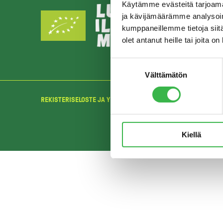
Käytämme evästeitä tarjoama
ja kävijämäärämme analysoim
kumppaneillemme tietoja siitä
olet antanut heille tai joita o
Suostumuksen
Välttämätön
valinta
REKISTERISELOSTE JA YKSITYISYYDENSUOJA
Kiellä