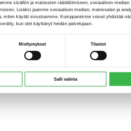
mme sisällön ja mainosten räätälöimiseen, sosiaalisen median
iseen. Lisäksi jaamme sosiaalisen median, mainosalan ja analy
, miten käytät sivustoamme. Kumppanimme voivat yhdistää näitä t
n kerätty, kun olet käyttänyt heidän palvelujaan.
Mieltymykset
Tilastot
© Pro Luomu ry 2018
Salli valinta