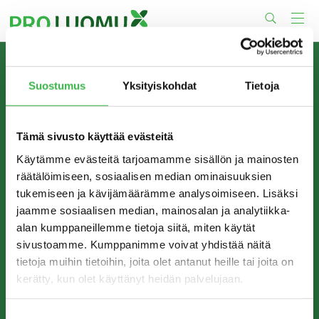
Skip
to
content
TIETOA MEISTÄ
Suostumus
Yksityiskohdat
Tietoja
Pro Luomu on luomualan yhteistyöorganisaatio, joka
edistää luomun tuotantoa ja kulutusta Suomessa.
Tämä sivusto käyttää evästeitä
Käytämme evästeitä tarjoamamme sisällön ja mainosten
räätälöimiseen, sosiaalisen median ominaisuuksien
tukemiseen ja kävijämäärämme analysoimiseen. Lisäksi
jaamme sosiaalisen median, mainosalan ja analytiikka-
alan kumppaneillemme tietoja siitä, miten käytät
sivustoamme. Kumppanimme voivat yhdistää näitä
tietoja muihin tietoihin, joita olet antanut heille tai joita on
kerätty, kun olet käyttänyt heidän palvelujaan.
YHTEYSTIEDOT
Pro Luomu ry
Suostumuksen