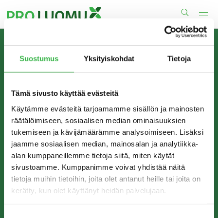
Skip
to
content
TIETOA MEISTÄ
Suostumus
Yksityiskohdat
Tietoja
Pro Luomu on luomualan yhteistyöorganisaatio, joka
edistää luomun tuotantoa ja kulutusta Suomessa.
Tämä sivusto käyttää evästeitä
Käytämme evästeitä tarjoamamme sisällön ja mainosten
räätälöimiseen, sosiaalisen median ominaisuuksien
tukemiseen ja kävijämäärämme analysoimiseen. Lisäksi
jaamme sosiaalisen median, mainosalan ja analytiikka-
alan kumppaneillemme tietoja siitä, miten käytät
sivustoamme. Kumppanimme voivat yhdistää näitä
tietoja muihin tietoihin, joita olet antanut heille tai joita on
kerätty, kun olet käyttänyt heidän palvelujaan.
YHTEYSTIEDOT
Pro Luomu ry
Suostumuksen