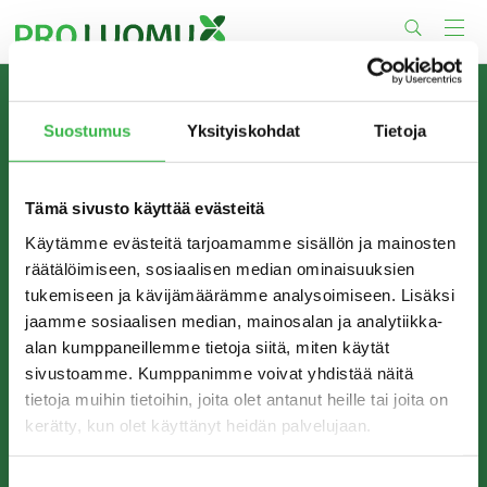
Skip
to
content
TIETOA MEISTÄ
Suostumus
Yksityiskohdat
Tietoja
Pro Luomu on luomualan yhteistyöorganisaatio, joka
edistää luomun tuotantoa ja kulutusta Suomessa.
Tämä sivusto käyttää evästeitä
Käytämme evästeitä tarjoamamme sisällön ja mainosten
räätälöimiseen, sosiaalisen median ominaisuuksien
tukemiseen ja kävijämäärämme analysoimiseen. Lisäksi
jaamme sosiaalisen median, mainosalan ja analytiikka-
alan kumppaneillemme tietoja siitä, miten käytät
sivustoamme. Kumppanimme voivat yhdistää näitä
tietoja muihin tietoihin, joita olet antanut heille tai joita on
kerätty, kun olet käyttänyt heidän palvelujaan.
YHTEYSTIEDOT
Pro Luomu ry
Suostumuksen