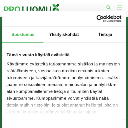
Skip
to
content
TIETOA MEISTÄ
Suostumus
Yksityiskohdat
Tietoja
Pro Luomu on luomualan yhteistyöorganisaatio, joka
edistää luomun tuotantoa ja kulutusta Suomessa.
Tämä sivusto käyttää evästeitä
Käytämme evästeitä tarjoamamme sisällön ja mainosten
räätälöimiseen, sosiaalisen median ominaisuuksien
tukemiseen ja kävijämäärämme analysoimiseen. Lisäksi
jaamme sosiaalisen median, mainosalan ja analytiikka-
alan kumppaneillemme tietoja siitä, miten käytät
sivustoamme. Kumppanimme voivat yhdistää näitä
tietoja muihin tietoihin, joita olet antanut heille tai joita on
kerätty, kun olet käyttänyt heidän palvelujaan.
YHTEYSTIEDOT
Pro Luomu ry
Suostumuksen