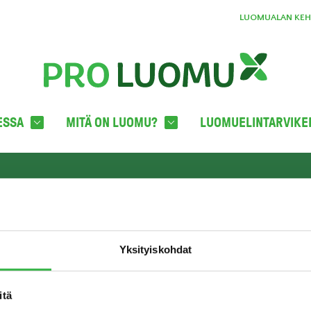
LUOMUALAN KEHI
ESSA
MITÄ ON LUOMU?
LUOMUELINTARVIKE
YHTEYSTIEDOT
TILA
oka
Pro Luomu ry
c/o Boffice
Yksityiskohdat
Hämeentie 31 LH 821
00500 HELSINKI
info@proluomu.fi
itä