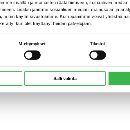
mme sisällön ja mainosten räätälöimiseen, sosiaalisen median
iseen. Lisäksi jaamme sosiaalisen median, mainosalan ja analy
, miten käytät sivustoamme. Kumppanimme voivat yhdistää näitä t
n kerätty, kun olet käyttänyt heidän palvelujaan.
Mieltymykset
Tilastot
© Pro Luomu ry 2018
Salli valinta