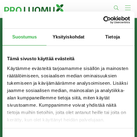
Skip
to
content
TIETOA MEISTÄ
Suostumus
Yksityiskohdat
Tietoja
Pro Luomu on luomualan yhteistyöorganisaatio, joka
edistää luomun tuotantoa ja kulutusta Suomessa.
Tämä sivusto käyttää evästeitä
Käytämme evästeitä tarjoamamme sisällön ja mainosten
räätälöimiseen, sosiaalisen median ominaisuuksien
tukemiseen ja kävijämäärämme analysoimiseen. Lisäksi
jaamme sosiaalisen median, mainosalan ja analytiikka-
alan kumppaneillemme tietoja siitä, miten käytät
sivustoamme. Kumppanimme voivat yhdistää näitä
tietoja muihin tietoihin, joita olet antanut heille tai joita on
kerätty, kun olet käyttänyt heidän palvelujaan.
YHTEYSTIEDOT
Pro Luomu ry
Suostumuksen