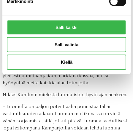
Markkinointi
asioita, jos ei olisi Pro Luomua. Kaikki kampanjat ovat
olleet hyviä ja esimerkiksi EU- rahoituksen saaminen
kampanjointiin on ollut hieno juttu, kiittelee Niklas
Kumlin.
Salli kaikki
Markkinoinnista vastaava Minna Anttonen myöntää, että
yhteiskampanjoiden haasteena on välillä yksittäisen
Salli valinta
yrityksen näkyvyys.
– Kyllähän sitä välillä miettii, miten oma brändi oikein
Kiellä
pääsisi näkyville. Mutta toki on hyvä, että luomusta
yleisesti puhutaan ja kun markkina kasvaa, niin se
hyödyntää meitä kaikkia alan toimijoita.
Niklas Kumlinin mielestä luomu istuu hyvin ajan henkeen.
– Luomulla on paljon potentiaalia ponnistaa tähän
vastuullisuuden aikaan. Luomun mielikuvassa on vielä
vähän korjaamista, sillä jotkut pitävät luomua laadullisesti
jopa heikompana. Kampanjoilla voidaan tehdä luomua