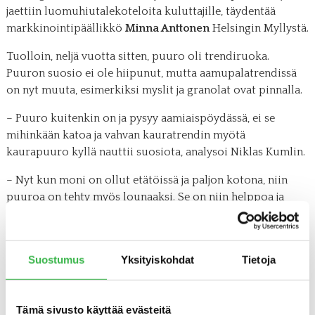
jaettiin luomuhiutalekoteloita kuluttajille, täydentää
markkinointipäällikkö
Minna Anttonen
Helsingin Myllystä.
Tuolloin, neljä vuotta sitten, puuro oli trendiruoka.
Puuron suosio ei ole hiipunut, mutta aamupalatrendissä
on nyt muuta, esimerkiksi myslit ja granolat ovat pinnalla.
– Puuro kuitenkin on ja pysyy aamiaispöydässä, ei se
mihinkään katoa ja vahvan kauratrendin myötä
kaurapuuro kyllä nauttii suosiota, analysoi Niklas Kumlin.
– Nyt kun moni on ollut etätöissä ja paljon kotona, niin
puuroa on tehty myös lounaaksi. Se on niin helppoa ja
nopeaa, toteaa Minna Anttonen.
Suostumus
Yksityiskohdat
Tietoja
Tämä sivusto käyttää evästeitä