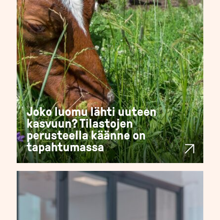
Joko luomu lähti uuteen
kasvuun? Tilastojen
perusteella käänne on
tapahtumassa