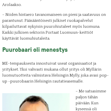
Arolaakso.
– Niiden hintaero tavanomaiseen on pieni ja saatavuus on
parantunut. Pääsääntöisesti julkiset ruokapalvelut
kilpailuttavat nykyisin puurohiutaleet myös luomuna.
Kaikki julkisen sektorin Portaat Luomuun-keittiöt
käyttävät luomuhiutaleita.
Puurobaari oli menestys
ME-tempauksesta innostuivat useat organisaatiot ja
yritykset. Yksi vahvasti mukana ollut yritys oli Myllärin
luomutuotteita valmistava Helsingin Mylly, joka avasi pop-
up -puurobaarin Helsingin rautatieasemalle.
– Me satsasimme
paljon tähän
päivään. Kun
kyseessä oli