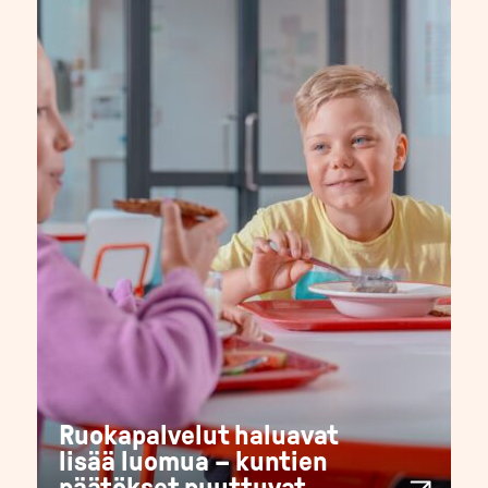
Ruokapalvelut haluavat
lisää luomua – kuntien
päätökset puuttuvat