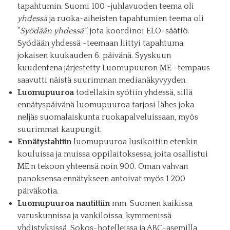
tapahtumin. Suomi 100 -juhlavuoden teema oli
yhdessä
ja ruoka-aiheisten tapahtumien teema oli
”
Syödään yhdessä”
, jota koordinoi ELO-säätiö.
Syödään yhdessä -teemaan liittyi tapahtuma
jokaisen kuukauden 6. päivänä. Syyskuun
kuudentena järjestetty Luomupuuron ME -tempaus
saavutti näistä suurimman medianäkyvyyden.
Luomupuuroa
todellakin syötiin yhdessä, sillä
ennätyspäivänä luomupuuroa tarjosi lähes joka
neljäs suomalaiskunta ruokapalveluissaan, myös
suurimmat kaupungit.
Ennätystahtiin
luomupuuroa lusikoitiin etenkin
kouluissa ja muissa oppilaitoksessa, joita osallistui
ME:n tekoon yhteensä noin 900. Oman vahvan
panoksensa ennätykseen antoivat myös 1 200
päiväkotia.
Luomupuuroa nautittiin
mm. Suomen kaikissa
varuskunnissa ja vankiloissa, kymmenissä
yhdistyksissä, Sokos-hotelleissa ja ABC-asemilla,