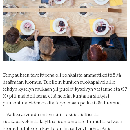
Tempauksen tavoitteena oli rohkaista ammattikeittiöitä
lisäämään luomua. Tuolloin kuntien ruokapalveluille
tehdyn kyselyn mukaan yli puolet kyselyyn vastanneista (57
%) piti mahdollisena, että heidän kuntansa siirtyisi
puurohiutaleiden osalta tarjoamaan pelkästään luomua.
– Vaikea arvioida miten suuri osuus julkisista
ruokapalveluista käyttää luomuhiutaleita, mutta selvästi
luomuhiutaleiden käyttö on lisääntynyt, arvioi Anu