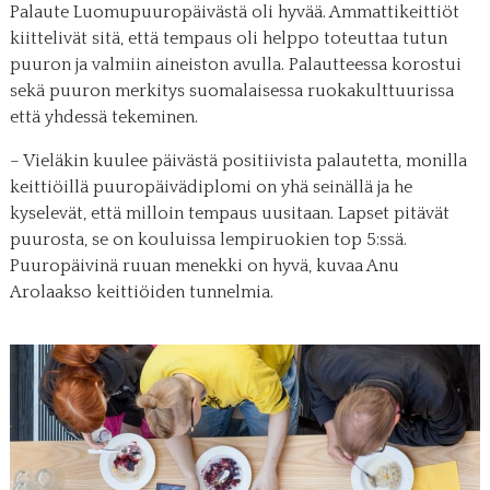
Palaute Luomupuuropäivästä oli hyvää. Ammattikeittiöt
kiittelivät sitä, että tempaus oli helppo toteuttaa tutun
puuron ja valmiin aineiston avulla. Palautteessa korostui
sekä puuron merkitys suomalaisessa ruokakulttuurissa
että yhdessä tekeminen.
– Vieläkin kuulee päivästä positiivista palautetta, monilla
keittiöillä puuropäivädiplomi on yhä seinällä ja he
kyselevät, että milloin tempaus uusitaan. Lapset pitävät
puurosta, se on kouluissa lempiruokien top 5:ssä.
Puuropäivinä ruuan menekki on hyvä, kuvaa Anu
Arolaakso keittiöiden tunnelmia.