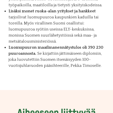
työpaikoilla, maatiloilla ja tietysti yksityiskodeissa.
Lisäksi monet ruoka-alan yritykset ja hankkeet
tarjoilivat luomupuuroa kaupunkien kaduilla tai
toreilla. Myös virallinen Suomi osallistui:
luomupuuroa syötiin useissa ELY-keskuksissa,
monissa Suomen suurlähetystöissä sekä maa- ja
metsätalousministeriössä.
Luomupuuron maailmanennätystulos oli 390 230
puuroannosta.
Se kirjattiin jättimäiseen diplomiin,
joka luovutettiin Suomen itsenäisyyden 100-
vuotisjuhlavuoden pääsihteerille, Pekka Timoselle.
Aiheeseen liittyvää