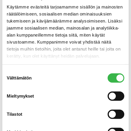
Käytämme evästeitä tarjoamamme sisällön ja mainosten
räätälöimiseen, sosiaalisen median ominaisuuksien
tukemiseen ja kävijämäärämme analysoimiseen. Lisäksi
jaamme sosiaalisen median, mainosalan ja analytiikka-
alan kumppaneillemme tietoja siitä, miten käytät
sivustoamme. Kumppanimme voivat yhdistää näitä
tietoja muihin tietoihin, joita olet antanut heille tai joita on
kerätty, kun olet käyttänyt heidän palvelujaan.
Kampanjoilla murretaan
Suostumuksen
ennakkoluuloja
Välttämätön
valinta
Helsingin Mylly liittyi Pro Luomun jäseneksi heti
Mieltymykset
perustamisvuonna ja on ollut mukana useissa Pro Luomun
kampanjoissa. Kokemukset ovat olleet hyviä.
Tilastot
– Pro Luomu on tuonut toimijat yhteen ja tehnyt hyvää
työtä. En tiedä, missä me voitaisiin keskustella yhteisistä