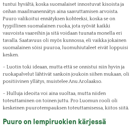
tuntui hyvältä, koska suomalaiset innostuvat kisoista ja
onhan maailmanennätys aina saavuttamisen arvoista.
Puuro valikoitui ennätyksen kohteeksi, koska se on
tyypillinen suomalainen ruoka, jota syövät kaikki
vauvoista vaareihin ja sitä voidaan tuunata monella eri
tavalla. Saatavuus oli myös kunnossa, eli vaikka jokainen
suomalainen söisi puuroa, luomuhiutaleet eivät loppuisi
kesken.
– Luotin toki ideaan, mutta että se onnistui niin hyvin ja
ruokapalvelut lähtivät sankoin joukoin siihen mukaan, oli
positiivinen yllätys, muistelee Anu Arolaakso.
– Hulluja ideoita voi aina suoltaa, mutta niiden
toteuttaminen on toinen juttu. Pro Luomun rooli oli
keskeinen puurotempauksen toteuttamisessa, kiitos siitä.
Puuro on lempiruokien kärjessä