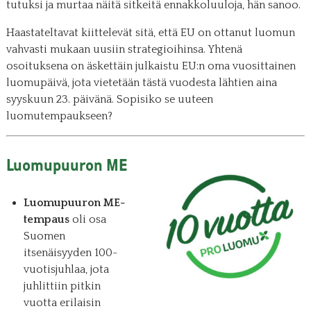
tutuksi ja murtaa näitä sitkeitä ennakkoluuloja, hän sanoo.
Haastateltavat kiittelevät sitä, että EU on ottanut luomun
vahvasti mukaan uusiin strategioihinsa. Yhtenä
osoituksena on äskettäin julkaistu EU:n oma vuosittainen
luomupäivä, jota vietetään tästä vuodesta lähtien aina
syyskuun 23. päivänä. Sopisiko se uuteen
luomutempaukseen?
Luomupuuron ME
Luomupuuron ME-
tempaus
oli osa
Suomen
itsenäisyyden 100-
vuotisjuhlaa, jota
juhlittiin pitkin
vuotta erilaisin