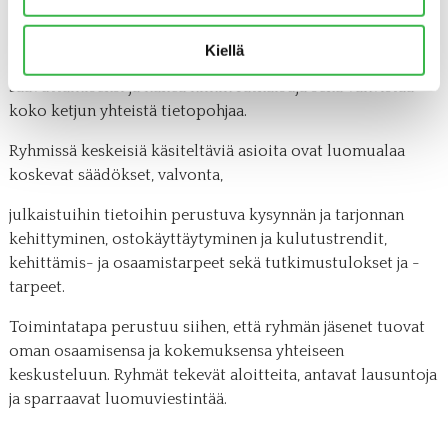
Ryhmien tarkoituksena on seurata tuoteryhmän
markkinan ja tuotannon kehitystä, tunnistaa kyseisen
Kiellä
ketjun keskeisiä pullonkauloja strategisten tavoitteiden
saavuttamiseksi ja hakea niihin ratkaisuja sekä vahvistaa
koko ketjun yhteistä tietopohjaa.
Ryhmissä keskeisiä käsiteltäviä asioita ovat luomualaa
koskevat säädökset, valvonta,
julkaistuihin tietoihin perustuva kysynnän ja tarjonnan
kehittyminen, ostokäyttäytyminen ja kulutustrendit,
kehittämis- ja osaamistarpeet sekä tutkimustulokset ja -
tarpeet.
Toimintatapa perustuu siihen, että ryhmän jäsenet tuovat
oman osaamisensa ja kokemuksensa yhteiseen
keskusteluun. Ryhmät tekevät aloitteita, antavat lausuntoja
ja sparraavat luomuviestintää.