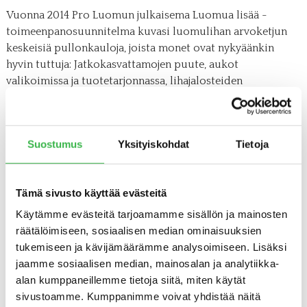
Vuonna 2014 Pro Luomun julkaisema Luomua lisää -
toimeenpanosuunnitelma kuvasi luomulihan arvoketjun
keskeisiä pullonkauloja, joista monet ovat nykyäänkin
hyvin tuttuja: Jatkokasvattamojen puute, aukot
valikoimissa ja tuotetarjonnassa, lihajalosteiden
kilpailukyky, kuluttajahinta, maatilojen kannattavuus.
– Näistä osa on ikuisuusongelmia ja siksi ne ovat aina
pöydällä. Osittain sisältö ja etenkin keskustelun sävy on
Suostumus
Yksityiskohdat
Tietoja
muuttunut. Ja hyvä on myös miettiä sitä, että mikä olisi
tilanne, jos ryhmää ei olisi perustettu lainkaan. Jos Pro
Luomua ei olisi olemassa, niin epäilen, ettei meidän
Tämä sivusto käyttää evästeitä
luomumyynti olisi lähelläkään sitä mitä on nyt, vaan olisi
Käytämme evästeitä tarjoamamme sisällön ja mainosten
todennäköisesti vain sellaista ”hihhulointia”, toteaa Pasi
räätälöimiseen, sosiaalisen median ominaisuuksien
Tamminen.
tukemiseen ja kävijämäärämme analysoimiseen. Lisäksi
jaamme sosiaalisen median, mainosalan ja analytiikka-
Tamminen luottaa laatulihaan
alan kumppaneillemme tietoja siitä, miten käytät
sivustoamme. Kumppanimme voivat yhdistää näitä