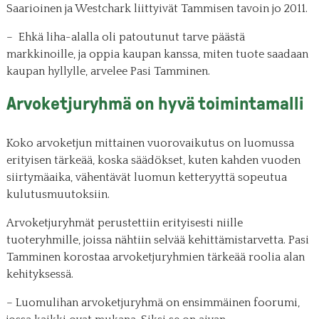
Saarioinen ja Westchark liittyivät Tammisen tavoin jo 2011.
– Ehkä liha-alalla oli patoutunut tarve päästä
markkinoille, ja oppia kaupan kanssa, miten tuote saadaan
kaupan hyllylle, arvelee Pasi Tamminen.
Arvoketjuryhmä on hyvä toimintamalli
Koko arvoketjun mittainen vuorovaikutus on luomussa
erityisen tärkeää, koska säädökset, kuten kahden vuoden
siirtymäaika, vähentävät luomun ketteryyttä sopeutua
kulutusmuutoksiin.
Arvoketjuryhmät perustettiin erityisesti niille
tuoteryhmille, joissa nähtiin selvää kehittämistarvetta. Pasi
Tamminen korostaa arvoketjuryhmien tärkeää roolia alan
kehityksessä.
– Luomulihan arvoketjuryhmä on ensimmäinen foorumi,