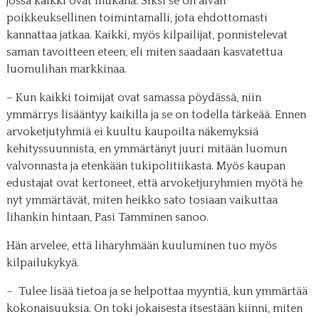
jossa kaikki ovat mukana. Siksi se on aivan
poikkeuksellinen toimintamalli, jota ehdottomasti
kannattaa jatkaa. Kaikki, myös kilpailijat, ponnistelevat
saman tavoitteen eteen, eli miten saadaan kasvatettua
luomulihan markkinaa.
– Kun kaikki toimijat ovat samassa pöydässä, niin
ymmärrys lisääntyy kaikilla ja se on todella tärkeää. Ennen
arvoketjutyhmiä ei kuultu kaupoilta näkemyksiä
kehityssuunnista, en ymmärtänyt juuri mitään luomun
valvonnasta ja etenkään tukipolitiikasta. Myös kaupan
edustajat ovat kertoneet, että arvoketjuryhmien myötä he
nyt ymmärtävät, miten heikko sato tosiaan vaikuttaa
lihankin hintaan, Pasi Tamminen sanoo.
Hän arvelee, että liharyhmään kuuluminen tuo myös
kilpailukykyä.
– Tulee lisää tietoa ja se helpottaa myyntiä, kun ymmärtää
kokonaisuuksia. On toki jokaisesta itsestään kiinni, miten