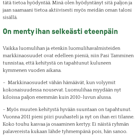
tätä tietoa hyödyntää. Minä olen hyödyntänyt sitä paljon ja
jaan saamaani tietoa aktiivisesti myös meidän oman taloni
sisällä.
On menty ihan selkeästi eteenpäin
Vaikka luomulihan ja etenkin luomulihavalmisteiden
markkinaosuudet ovat edelleen pieniä, niin Pasi Tamminen
tunnistaa, että kehitystä on tapahtunut kuluneen
kymmenen vuoden aikana.
– Markkinaosuudet vähän hämäävät, kun volyymit
kokonaisuudessa nousevat. Luomulihaa myydään nyt
kiloissa paljon enemmän kuin 2010-luvun alussa.
– Myös muuten kehitystä hyvään suuntaan on tapahtunut.
Vuonna 2011 pieni piiri puuhasteli ja nyt on ihan eri tilanne.
Koko touhu kasvaa ja osaaminen kertyy. Ei näistä ryhmän
palavereista kukaan lähde tyhmempänä pois, hän sanoo.