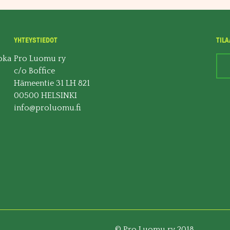
YHTEYSTIEDOT
TILA
oka
Pro Luomu ry
c/o Boffice
Hämeentie 31 LH 821
00500 HELSINKI
info@proluomu.fi
© Pro Luomu ry 2018