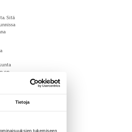
a. Sitä
kunnissa
ana
sa
skunta
en on
aiseksi
i ja
a.
Tietoja
siä,
n
 ominaisuuksien tukemiseen