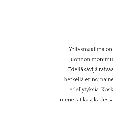
Yritysmaailma on 
luonnon monimuoto
Edelläkävijä raivaa
hetkellä erinomaine
edellytyksiä. Kos
menevät käsi kädessä,