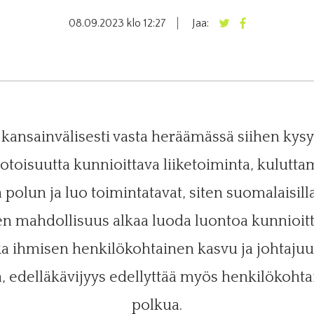
08.09.2023 klo 12:27
Jaa:
kansainvälisesti vasta heräämässä siihen ky
isuutta kunnioittava liiketoiminta, kuluttam
 polun ja luo toimintatavat, siten suomalaisilla 
n mahdollisuus alkaa luoda luontoa kunnioit
ka ihmisen henkilökohtainen kasvu ja johtaj
 edelläkävijyys edellyttää myös henkilökohta
polkua.