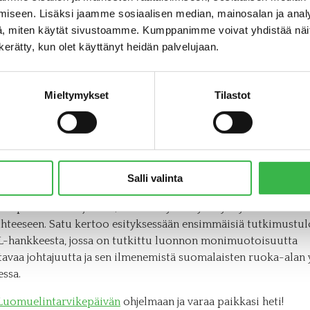
 vastuulla on miettiä, miten oma liiketoimintamalli kytkeytyy
iseen. Lisäksi jaamme sosiaalisen median, mainosalan ja analy
 Kaikilla toimialoilla on yhteys luontoon, ainakin välillisesti”
, miten käytät sivustoamme. Kumppanimme voivat yhdistää näitä t
n kerätty, kun olet käyttänyt heidän palvelujaan.
itykset voivat alkaa rakentaa edellytyksiä luonnon monimuot
tavaan liiketoimintaan? Sadun mukaan tärkeitä liikkeellepane
Mieltymykset
Tilastot
vat asennemuutos, joka pohjautuu aitoon huoleen luonnon til
ketoiminnan luontovaikutusten tiedostaminen ja vastuunotto
Oleellista on yritysjohdon sisäinen motivaatio toimia luonnon 
n, että luontotoimia tehtäisiin standardien, lainsäädännön,
oiden tai asiakkaiden takia.
Salli valinta
muelintarvikepäivään 27.9.
kuuntelemaan Sadun esitystä yks
en periaatteista ja siitä, miten ne yhdistyvät yritysten
hteeseen. Satu kertoo esityksessään ensimmäisiä tutkimustul
-hankkeesta, jossa on tutkittu luonnon monimuotoisuutta
tavaa johtajuutta ja sen ilmenemistä suomalaisten ruoka-alan 
ssa.
Luomuelintarvikepäivän
ohjelmaan ja varaa paikkasi heti!