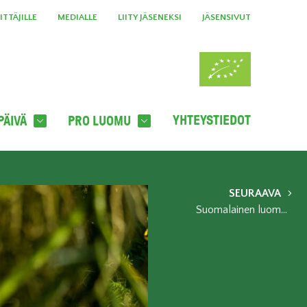
TTÄJILLE
MEDIALLE
LIITY JÄSENEKSI
JÄSENSIVUT
YHTEYSTIEDOT
PÄIVÄ
PRO LUOMU
SEURAAVA
Suomalainen luomuporkkana on ammattitaitoisen viljelyn tulos