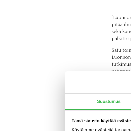
”Luonnon
pitää ilm
sekä kans
palkittu
Satu toi
Luonnon 
tutkimush
voivat t
tähän as
kunnioit
liian pie
enenevis
Suostumus
Vastaavas
”Tutkimu
Tämä sivusto käyttää eväste
joiden l
Käytämme evästeitä tarjoama