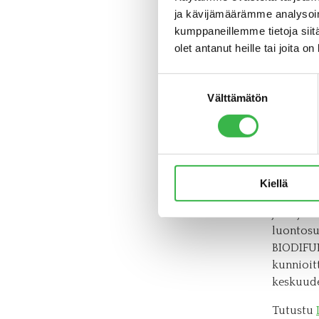
yrityksen
ja kävijämäärämme analysoim
luontoon.
kumppaneillemme tietoja siitä
Satu.
olet antanut heille tai joita o
Miten yr
Suostumuksen
kunnioit
Välttämätön
valinta
voimia o
oman lii
tilasta. 
sen sijaa
kilpailij
Kiellä
Tule
Luo
johtajuud
luontosu
BIODIFUL
kunnioit
keskuude
Tutustu