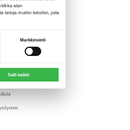
tiikka-alan
, kertoo
ietoja muihin tietoihin, joita
oisuutta
via
Markkinointi
asta,
 luonnon
hyväksi
Salli kaikki
ilötason
oksia
yritysten