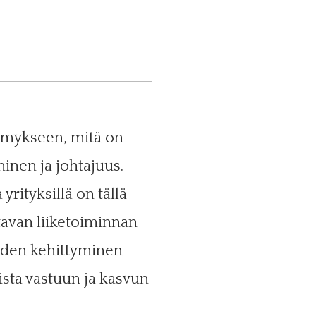
symykseen, mitä on
inen ja johtajuus.
yrityksillä on tällä
tavan liiketoiminnan
uuden kehittyminen
ista vastuun ja kasvun