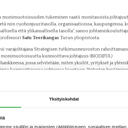
 monimuotoisuuden tukeminen vaatii monitasoista johtajuutt
etä niin ruohonjuuritasolla, organisaatioissa, kaupungeissa, 
allisella että ylikansallisella tasolla”, sanoo johtamiskouluttaj
 professori
Satu Teerikangas
Turun yliopistosta.
mii varajohtajana Strategisen tutkimusneuvoston rahoittamas
monimuotoisuutta kunnioittava johtajuus (BIODIFUL)
ankkeessa, jossa selvitetään, miten yksilöt, yritykset ja yhtei
oimia kunnioittavassa suhteessa luontoon. Yritysten heräämin
ti ollut hidasta. Toisin sanoen, luonnon monimuotoisuutta
tavat toimet ovat tarvittavaan muutoksen suhteutettuina toist
niä. Hyvä asia kuitenkin on, että Suomessa yritykset ovat aidost
sä määrin kiinnostuneita monimuotoisen luonnon tukemisest
Yksityiskohdat
ti kasvavaa tiedostamista tapahtuu ihmisten ajattelutavassa.
ksessamme olemme paikantaneet yksittäisiä edelläkävijäyrityk
itä
iiketoimintamalli perustuu luonnon kunnioittamiseen. Jokaise
mme sisällön ja mainosten räätälöimiseen, sosiaalisen median