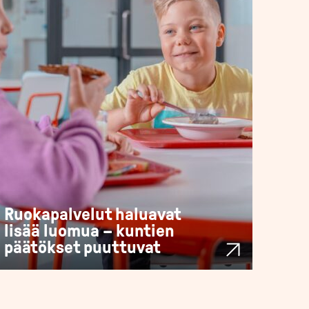
Ruokapalvelut haluavat
lisää luomua – kuntien
päätökset puuttuvat