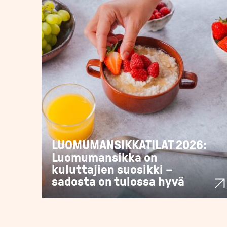
LUOMUMANSIKKATILAT 2026:
Luomumansikka on
kuluttajien suosikki –
sadosta on tulossa hyvä