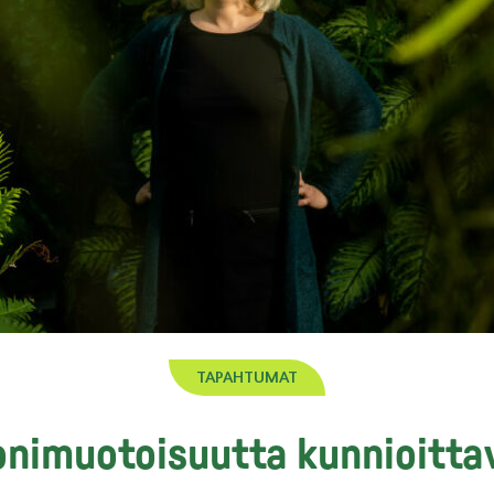
TAPAHTUMAT
nimuotoisuutta kunnioittav