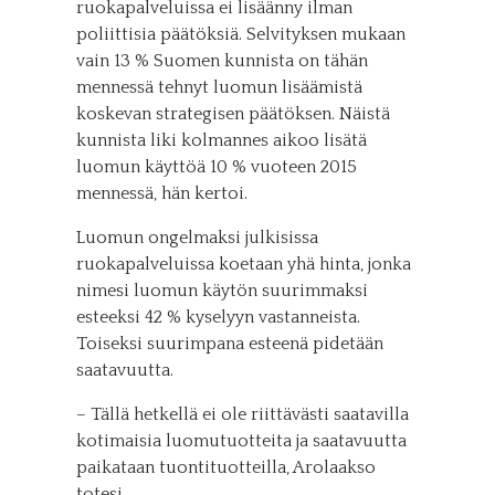
ruokapalveluissa ei lisäänny ilman
poliittisia päätöksiä. Selvityksen mukaan
vain 13 % Suomen kunnista on tähän
mennessä tehnyt luomun lisäämistä
koskevan strategisen päätöksen. Näistä
kunnista liki kolmannes aikoo lisätä
luomun käyttöä 10 % vuoteen 2015
mennessä, hän kertoi.
Luomun ongelmaksi julkisissa
ruokapalveluissa koetaan yhä hinta, jonka
nimesi luomun käytön suurimmaksi
esteeksi 42 % kyselyyn vastanneista.
Toiseksi suurimpana esteenä pidetään
saatavuutta.
– Tällä hetkellä ei ole riittävästi saatavilla
kotimaisia luomutuotteita ja saatavuutta
paikataan tuontituotteilla, Arolaakso
totesi.