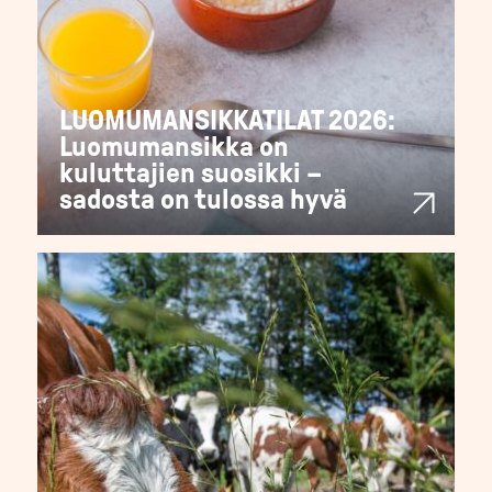
LUOMUMANSIKKATILAT 2026:
Luomumansikka on
kuluttajien suosikki –
sadosta on tulossa hyvä