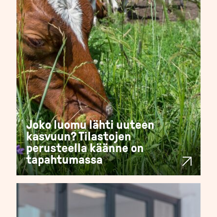
Joko luomu lähti uuteen
kasvuun? Tilastojen
perusteella käänne on
tapahtumassa