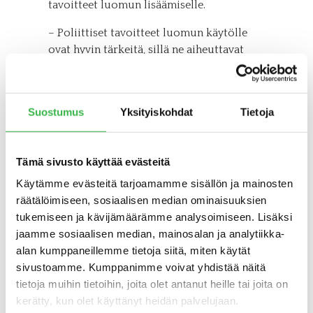
tavoitteet luomun lisäämiselle.
– Poliittiset tavoitteet luomun käytölle
ovat hyvin tärkeitä, sillä ne aiheuttavat
muutoksia kulutustottumuksissa, Fröman
korosti.
Poliittisen tahdon tärkeyttä korosti
Suostumus
Yksityiskohdat
Tietoja
omassa puheessaan myös varapormestari
Lari Pitkä-Kangas
Malmöstä, jossa
luomun osuus kaupungin
Tämä sivusto käyttää evästeitä
ammattikeittiöissä on peräti 35 %.
Käytämme evästeitä tarjoamamme sisällön ja mainosten
räätälöimiseen, sosiaalisen median ominaisuuksien
– Malmön kaupunki tavoittelee 100 %
tukemiseen ja kävijämäärämme analysoimiseen. Lisäksi
luomutuotteiden käyttöä vuoteen 2020
jaamme sosiaalisen median, mainosalan ja analytiikka-
mennessä. Luomu ja kestävät hankinnat
alan kumppaneillemme tietoja siitä, miten käytät
ovat osa kaupungin vihreää imagoa –
sivustoamme. Kumppanimme voivat yhdistää näitä
tavoitteemme on olla myös Ruotsin
tietoja muihin tietoihin, joita olet antanut heille tai joita on
ilmastoystävällisin kunta, Pitkä-Kangas
kerätty, kun olet käyttänyt heidän palvelujaan.
kertoi.