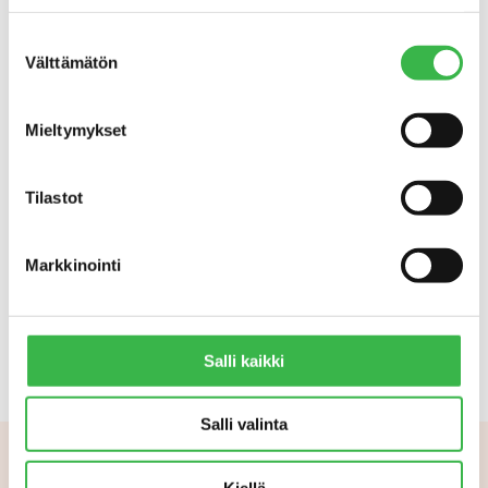
Portaat luomuun -ohjelmaa
rahoittaa
Suostumuksen
maa- ja metsätalousministeriö.
Välttämätön
valinta
Seminaarin koko ohjelma ja puhujien
esitykset löytyvät
täältä
.
Mieltymykset
Lisätietoja:
Portaat luomuun -
hankepäällikkö
Anu
Tilastot
Arolaakso
/EkoCentria, puh. 044 785 4048
ja toiminnanjohtaja
Marja-Riitta
Kottila
/Pro Luomu ry, puh. 040 581 9252
Markkinointi
Salli kaikki
Salli valinta
Kiellä