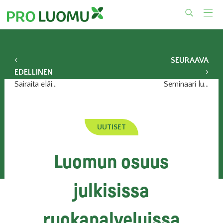
Skip
to
content
SEURAAVA
EDELLINEN
Sairaita eläimiä hoidetaan lääkkeillä myös luomutilalla
Seminaari luomun vientimarkkinoista 16.5.2013
UUTISET
Luomun osuus
julkisissa
ruokapalveluissa