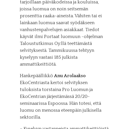
tarjoillaan päiväkodeissa ja kouluissa,
joissa luomua on noin seitsemän
prosenttia raaka-aineista. Vähiten tai ei
lainkaan luomua saavat syödäkseen
vanhustenpalvelujen asiakkaat. Tiedot
käyvät ilmi Portaat luomuun -ohjelman
Taloustutkimus Oy:llä teettämästä
selvityksestä. Tammikuussa tehtyyn
kyselyyn vastasi 185 julkista
ammattikeittiötä.
Hankepäällikkö
Anu Arolaakso
EkoCentriasta kertoi selvityksen
tuloksista torstaina Pro Luomun ja
EkoCentrian järjestämässä 20/20-
seminaarissa Espoossa. Hän totesi, että
luomu on menossa eteenpäin julkisella
sektorilla.
– Kyselyyn vastanneista ammattikeittiöistä