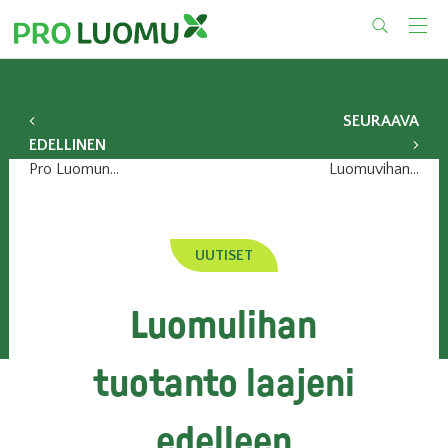
Skip
to
content
SEURAAVA
EDELLINEN
Pro Luomun kevätkokous 20.5.2015
Luomuvihanneksia syövillä äideillä vähemmän raskausmyrkytyksiä
UUTISET
Luomulihan
tuotanto laajeni
edelleen