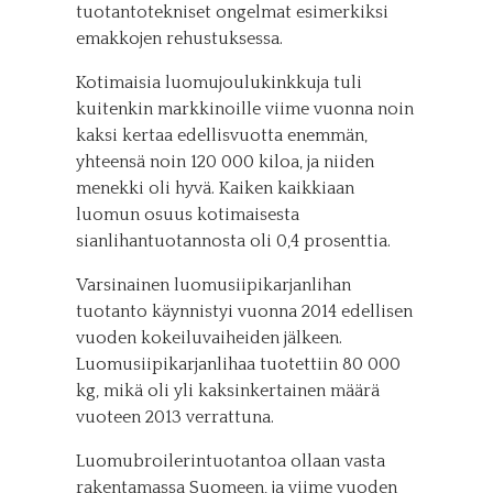
tuotantotekniset ongelmat esimerkiksi
emakkojen rehustuksessa.
Kotimaisia luomujoulukinkkuja tuli
kuitenkin markkinoille viime vuonna noin
kaksi kertaa edellisvuotta enemmän,
yhteensä noin 120 000 kiloa, ja niiden
menekki oli hyvä. Kaiken kaikkiaan
luomun osuus kotimaisesta
sianlihantuotannosta oli 0,4 prosenttia.
Varsinainen luomusiipikarjanlihan
tuotanto käynnistyi vuonna 2014 edellisen
vuoden kokeiluvaiheiden jälkeen.
Luomusiipikarjanlihaa tuotettiin 80 000
kg, mikä oli yli kaksinkertainen määrä
vuoteen 2013 verrattuna.
Luomubroilerintuotantoa ollaan vasta
rakentamassa Suomeen, ja viime vuoden