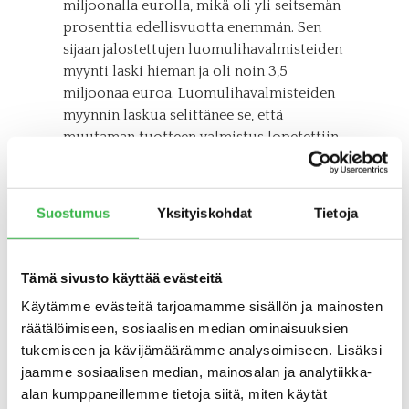
miljoonalla eurolla, mikä oli yli seitsemän
prosenttia edellisvuotta enemmän. Sen
sijaan jalostettujen luomulihavalmisteiden
myynti laski hieman ja oli noin 3,5
miljoonaa euroa. Luomulihavalmisteiden
myynnin laskua selittänee se, että
muutaman tuotteen valmistus lopetettiin,
mikä laski heti melko pienen
tuotesegmentin kokonaismyyntiä.
Suostumus
Yksityiskohdat
Tietoja
Pro Luomun asiantuntijaryhmä arvioi, että
etenkin tavanomaisesti tuotetun lihan
edullinen hintataso vähittäiskaupassa
Tämä sivusto käyttää evästeitä
hidastaa luomulihan menekin kasvua.
Luomulihan markkinoiden arvioidaan
Käytämme evästeitä tarjoamamme sisällön ja mainosten
kuitenkin kasvavan jatkossakin hitaasti
räätälöimiseen, sosiaalisen median ominaisuuksien
mutta varmasti.
tukemiseen ja kävijämäärämme analysoimiseen. Lisäksi
jaamme sosiaalisen median, mainosalan ja analytiikka-
Luomulihasta viidesosa
alan kumppaneillemme tietoja siitä, miten käytät