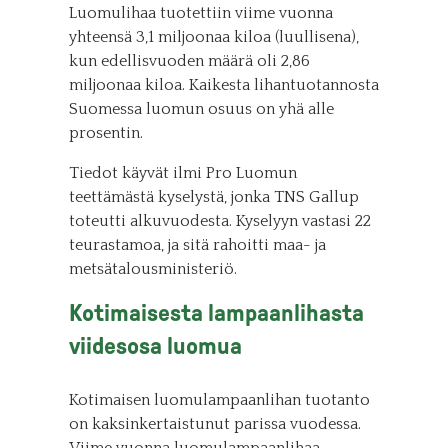
Luomulihaa tuotettiin viime vuonna
yhteensä 3,1 miljoonaa kiloa (luullisena),
kun edellisvuoden määrä oli 2,86
miljoonaa kiloa. Kaikesta lihantuotannosta
Suomessa luomun osuus on yhä alle
prosentin.
Tiedot käyvät ilmi Pro Luomun
teettämästä kyselystä, jonka TNS Gallup
toteutti alkuvuodesta. Kyselyyn vastasi 22
teurastamoa, ja sitä rahoitti maa- ja
metsätalousministeriö.
Kotimaisesta lampaanlihasta
viidesosa luomua
Kotimaisen luomulampaanlihan tuotanto
on kaksinkertaistunut parissa vuodessa.