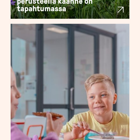
perusteella käänne on
tapahtumassa