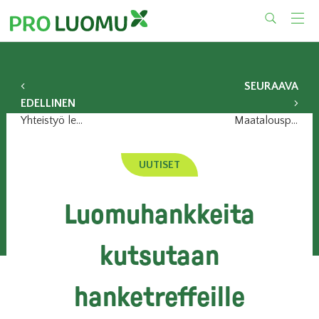
Skip
to
content
SEURAAVA
EDELLINEN
Yhteistyö lennätti kotimaisen luomubroilerin kauppaan
Maatalouspolitiikan välivuodet hidastavat luomutuotannon kasvua
UUTISET
Luomuhankkeita
kutsutaan
hanketreffeille