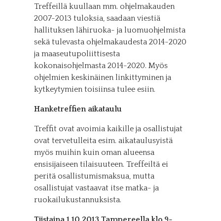
Treffeillä kuullaan mm. ohjelmakauden
2007-2013 tuloksia, saadaan viestiä
hallituksen lähiruoka- ja luomuohjelmista
sekä tulevasta ohjelmakaudesta 2014-2020
ja maaseutupoliittisesta
kokonaisohjelmasta 2014-2020. Myös
ohjelmien keskinäinen linkittyminen ja
kytkeytymien toisiinsa tulee esiin.
Hanketreffien aikataulu
Treffit ovat avoimia kaikille ja osallistujat
ovat tervetulleita esim. aikataulusyistä
myös muihin kuin oman alueensa
ensisijaiseen tilaisuuteen. Treffeiltä ei
peritä osallistumismaksua, mutta
osallistujat vastaavat itse matka- ja
ruokailukustannuksista.
Tiistaina 1.10.2013 Tampereella klo 9-