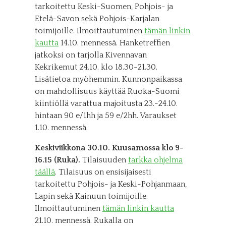
tarkoitettu Keski-Suomen, Pohjois- ja
Etelä-Savon sekä Pohjois-Karjalan
toimijoille. Ilmoittautuminen
tämän linkin
kautta
14.10. mennessä. Hanketreffien
jatkoksi on tarjolla Kivennavan
Kekrikemut 24.10. klo 18.30-21.30.
Lisätietoa myöhemmin. Kunnonpaikassa
on mahdollisuus käyttää Ruoka-Suomi
kiintiöllä varattua majoitusta 23.-24.10.
hintaan 90 e/1hh ja 59 e/2hh. Varaukset
1.10. mennessä.
Keskiviikkona 30.10. Kuusamossa klo 9-
16.15 (Ruka).
Tilaisuuden
tarkka ohjelma
täällä
. Tilaisuus on ensisijaisesti
tarkoitettu Pohjois- ja Keski-Pohjanmaan,
Lapin sekä Kainuun toimijoille.
Ilmoittautuminen
tämän linkin kautta
21.10. mennessä. Rukalla on