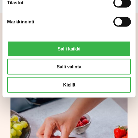
Tilastot
Markkinointi
Aiheeseen liittyvää
Salli kaikki
Salli valinta
Kiellä