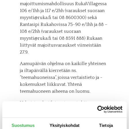
majoittumismahdollisuus RukaVillagessa
106 e/1hh ja 117 e/2hh (varaukset suoraan
myynti@ruka.fi tai 08 8600300) sekä
Rantasipi Rukahovissa 75-90 e/1hh ja 88 –
108 e/2hh (varaukset suoraan
myynti@ruka.fi tai 08 8591 888) Rukaan
liittyvät majoitusvaraukset viimeistään
27.9.
Aamupäivän ohjelma on kaikille yhteinen
ja iltapäivällä kierretään ns.
”teemahuoneissa”, joissa vertaistieto ja -
kokemukset liikkuvat. Yhtenä
teemahuoneen aiheena on luomu.
Valmistaudu tilaisuuteen etukäteen
miettimällä, mitä jaettavaa sinulla on ja
toisaalta minkälaisista asioista haluat
kuulla muilta. Voit ottaa mukaan myös
Suostumus
Yksityiskohdat
Tietoja