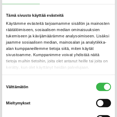
jotain konkreettista esim. paperisena tai
tuotteena joko esimerkiksi tai jopa
jaettavaksi. Päivän päätteeksi huoneen pj.
Tämä sivusto käyttää evästeitä
tekee lyhyen yhteenvedon ja
Käytämme evästeitä tarjoamamme sisällön ja mainosten
keskusteluista laaditaan muistiot.
räätälöimiseen, sosiaalisen median ominaisuuksien
tukemiseen ja kävijämäärämme analysoimiseen. Lisäksi
Järjestelyistä vastaavat Ruoka-Suomi -
jaamme sosiaalisen median, mainosalan ja analytiikka-
teemaryhmä, Lähiruoka- ja
alan kumppaneillemme tietoja siitä, miten käytät
luomuohjelmat, Matkailun teemaryhmä,
sivustoamme. Kumppanimme voivat yhdistää näitä
Maaseutuverkostoyksikkö, Turun
tietoja muihin tietoihin, joita olet antanut heille tai joita on
yliopisto ja Pro Luomu ry
kerätty, kun olet käyttänyt heidän palvelujaan.
Tervetuloa mukaan!
Suostumuksen
Lisätietoja:
asiantuntija
Päivi Rönni
/Pro
Välttämätön
valinta
Luomu, puh. 0400 317 678
Mieltymykset