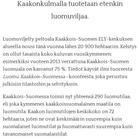
Kaakonkulmalla tuotetaan etenkin
luomuviljaa.
Luomuviljelty peltoala Kaakkois-Suomen ELY-keskuksen
alueella nousi tänä vuonna lähes 20 900 hehtaariin. Kehitys
on ollut tasaista koko kuluvan vuosikymmenen:
esimerkiksi vuoteen 2013 verrattuna Kaakkois-Suomen
luomuala on kasvanut 75 %. Tiedot käyvät ilmi tuoreesta
Luomu Kaakkois-Suomessa
-koosteesta, joka perustuu
julkisiin tilastoihin ja selvityksiin.
Kaakkois-Suomessa toimii nyt yhteensä 290 luomutilaa,
eli joka kymmenes kaakkoissuomalainen maatila on
luomutila. Kaakon luomutilojen keskikoko on 72
hehtaaria, joten ne ovat keskimäärin suurempia kuin
suomalaiset luomutilat ja huomattavasti suurempia kuin
tavanomaiset suomalaistilat.