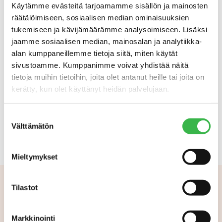
Käytämme evästeitä tarjoamamme sisällön ja mainosten
räätälöimiseen, sosiaalisen median ominaisuuksien
tukemiseen ja kävijämäärämme analysoimiseen. Lisäksi
jaamme sosiaalisen median, mainosalan ja analytiikka-
alan kumppaneillemme tietoja siitä, miten käytät
Tiedostot
sivustoamme. Kumppanimme voivat yhdistää näitä
tietoja muihin tietoihin, joita olet antanut heille tai joita on
kerätty, kun olet käyttänyt heidän palvelujaan.
TUTUSTU LUOMU KAAKKOIS-SUOMESSA KOOSTEESEEN!
Suostumuksen
Luomu Kaakkois-Suomessa
Välttämätön
valinta
Mieltymykset
Tilastot
Aiheeseen liittyvää
Markkinointi