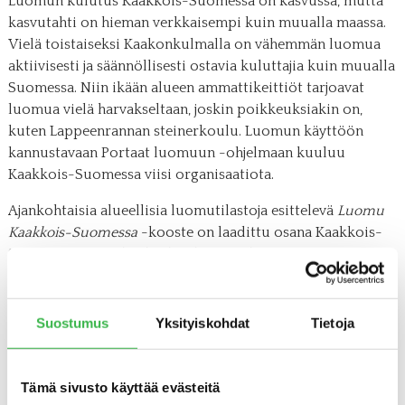
Luomun kulutus Kaakkois-Suomessa on kasvussa, mutta
kasvutahti on hieman verkkaisempi kuin muualla maassa.
Vielä toistaiseksi Kaakonkulmalla on vähemmän luomua
aktiivisesti ja säännöllisesti ostavia kuluttajia kuin muualla
Suomessa. Niin ikään alueen ammattikeittiöt tarjoavat
luomua vielä harvakseltaan, joskin poikkeuksiakin on,
kuten Lappeenrannan steinerkoulu. Luomun käyttöön
kannustavaan Portaat luomuun -ohjelmaan kuuluu
Kaakkois-Suomessa viisi organisaatiota.
Ajankohtaisia alueellisia luomutilastoja esittelevä
Luomu
Kaakkois-Suomessa
-kooste on laadittu osana Kaakkois-
Suomen ammattikorkeakoulun Xamk:n ja Pro Luomun
yhteistä
Luomu lentoon Kaakkois-Suomessa
-hanketta. Sitä
rahoittaa Kaakkois-Suomen ELY-keskus Euroopan
maaseudun kehittämisrahastosta.
Suostumus
Yksityiskohdat
Tietoja
Tämä sivusto käyttää evästeitä