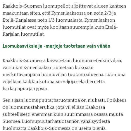
Kaakkois-Suomen luomupellot sijoittuvat alueen kahteen
maakuntaan siten, että Kymenlaaksossa on noin 2/3 ja
Etelä-Karjalassa noin 1/3 luomualasta. Kymenlaakson
luomutilat ovat myös kooltaan suurempia kuin Etelä-
Karjalan luomutilat.
Luomukasviksia ja -marjoja tuotetaan vain vähän
Kaakkois-Suomessa kasvatetaan luomuna etenkin viljaa;
varsinkin Kymenlaakso tunnetaan kokoaan
merkittävämpänä luomuviljan tuotantoalueena. Luomuna
viljellään kaikkia kotimaisia viljoja sekä hernettä,
härkäpapua ja rypsiä.
Sen sijaan luomupuutarhatuotantoa on niukasti. Poikkeus
on luomumustaherukka, jota viljellään Kaakossa
suhteellisesti enemmän kuin suurimmassa osassa muuta
Suomea. Luomupuutarhatuotannon vähäisyydestä
huolimatta Kaakkois-Suomessa on useita pieniä,