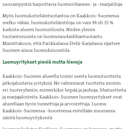
suoramyyntiä harjoittavia luomuvihannes- ja -marjatiloja.
Myös luomukotieläintuotantoa on Kaakkois-Suomessa
melko vähän, luomukotieläintiloja on vain 44 eli 15 %
kaikista alueen luomutiloista. Niiden yleisin
tuotantosuunta on luomunaudanlihantuotanto.
Mainittakoon, että Parikkalassa Etelä-Karjalassa sijaitsee
Suomen ainoa luomubiisonitila.
Luomuyritykset pieniä mutta hienoja
Kaakkois-Suomen alueella toimii useita luomutuotteita
jatkojalostavia yrityksiä. Ne valmistavat tuotteita moniin
eri tuoteryhmiin, esimerkiksi leipää ja jauhoja, lihatuotteita
ja marjajalosteita. Kaakkois-Suomen luomuyritykset ovat
alueellaan hyvin tunnettuja ja arvostettuja. Luomu
Kaakkois-Suomessa -koosteessa esitellään muutamia
näistä luomuyrityksistä.