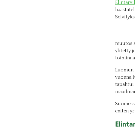
Elintarv
haastatel
Selvityk
muutos a
ylitetty 
toiminna
Luomun m
vuonna l
tapahtui
maailman
Suomessa
eniten yr
Elinta