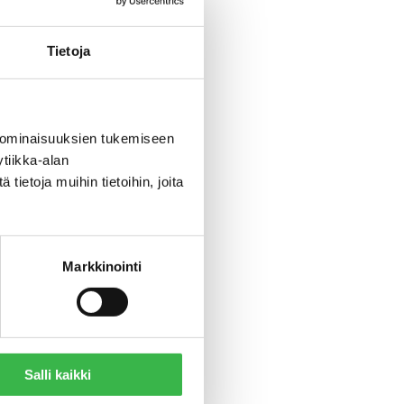
 Kottila
Tietoja
n
 mikään
ti ja
 ominaisuuksien tukemiseen
tiikka-alan
ietoja muihin tietoihin, joita
annon
tion ja
Markkinointi
 Sekä
n
avutetaan.
Salli kaikki
a kuntien
rtoo.