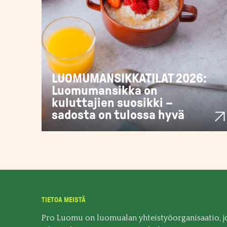
LUOMUMANSIKKATILAT 2026:
Luomumansikka on
kuluttajien suosikki –
sadosta on tulossa hyvä
TIETOA MEISTÄ
Pro Luomu on luomualan yhteistyöorganisaatio, j