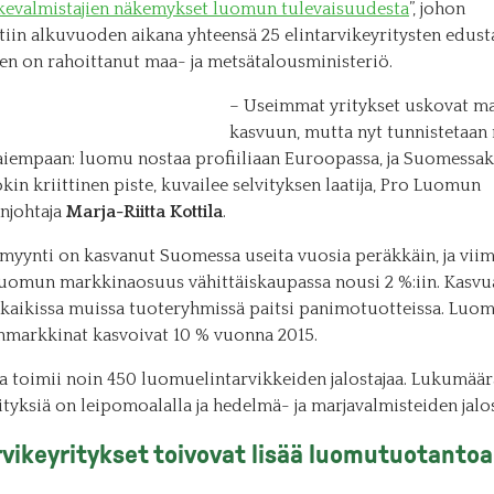
ikevalmistajien näkemykset luomun tulevaisuudesta
”, johon
tiin alkuvuoden aikana yhteensä 25 elintarvikeyritysten edusta
sen on rahoittanut maa- ja metsätalousministeriö.
– Useimmat yritykset uskovat mal
kasvuun, mutta nyt tunnistetaan
iempaan: luomu nostaa profiiliaan Euroopassa, ja Suomessak
jokin kriittinen piste, kuvailee selvityksen laatija, Pro Luomun
njohtaja
Marja-Riitta Kottila
.
yynti on kasvanut Suomessa useita vuosia peräkkäin, ja vii
uomun markkinaosuus vähittäiskaupassa nousi 2 %:iin. Kasvu
 kaikissa muissa tuoteryhmissä paitsi panimotuotteissa. Luo
markkinat kasvoivat 10 % vuonna 2015.
 toimii noin 450 luomuelintarvikkeiden jalostajaa. Lukumäärä
ityksiä on leipomoalalla ja hedelmä- ja marjavalmisteiden jalos
rvikeyritykset toivovat lisää luomutuotantoa