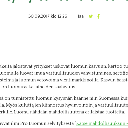
30.09.2017 klo 12:26
Jaa:
ikkeita jalostavat yritykset uskovat luomun kasvuun, kertoo t
. Luomulle luovat imua vastuullisuuden vahvistuminen, sertifio
jestelmä ja luomun vetovoima vientimarkkinoilla. Kasvun haast
n on luomuraaka-aineiden saatavuus.
ssä on tunnistettu luomun kysynnän käänne niin Suomessa kui
a. Myös kuluttajien kiinnostus hyvinvointiin ja vastuullisuut
rkille. Luomu nähdään mahdollisuutena erilaistaa tuotteita.
äyvät ilmi Pro Luomun selvityksestä ”
Katse mahdollisuuksiin 