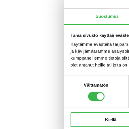
vain yksi
muistutt
Suostumus
Tuotte
Tämä sivusto käyttää eväste
Yrityste
ruoka ei
Käytämme evästeitä tarjoama
viestint
ja kävijämäärämme analysoim
kasvatta
kumppaneillemme tietoja siitä
olet antanut heille tai joita o
Hallinno
kehittämi
Suostumuksen
elinkein
Välttämätön
valinta
kehityks
– Tanskas
hallinto
tavoittei
Kiellä
Tuotanno
ruokapalv