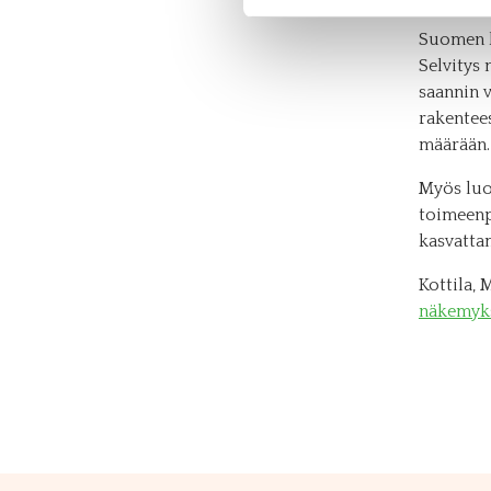
Suomen k
Selvitys
saannin 
rakentee
määrään.
Myös luo
toimeenp
kasvatta
Kottila, 
näkemyks