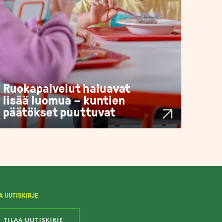
Ruokapalvelut haluavat
lisää luomua – kuntien
päätökset puuttuvat
A UUTISKIRJE
TILAA UUTISKIRJE