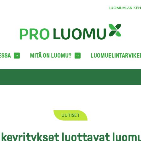
LUOMUALAN KEHI
ESSA
MITÄ ON LUOMU?
LUOMUELINTARVIKE
UUTISET
ikeyritykset luottavat luo