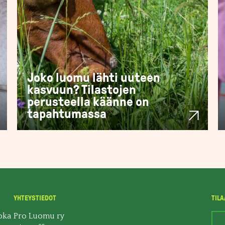
Joko luomu lähti uuteen
kasvuun? Tilastojen
perusteella käänne on
tapahtumassa
YHTEYSTIEDOT
TILA
oka
Pro Luomu ry