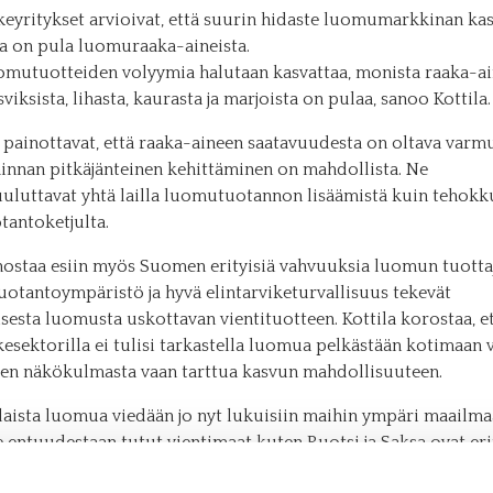
ikeyritykset arvioivat, että suurin hidaste luomumarkkinan ka
 on pula luomuraaka-aineista.
omutuotteiden volyymia halutaan kasvattaa, monista raaka-ai
viksista, lihasta, kaurasta ja marjoista on pulaa, sanoo Kottila.
 painottavat, että raaka-aineen saatavuudesta on oltava varmu
minnan pitkäjänteinen kehittäminen on mahdollista. Ne
uluttavat yhtä lailla luomutuotannon lisäämistä kuin tehokk
tantoketjulta.
 nostaa esiin myös Suomen erityisiä vahvuuksia luomun tuott
uotantoympäristö ja hyvä elintarviketurvallisuus tekevät
sesta luomusta uskottavan vientituotteen. Kottila korostaa, e
kesektorilla ei tulisi tarkastella luomua pelkästään kotimaan 
en näkökulmasta vaan tarttua kasvun mahdollisuuteen.
aista luomua viedään jo nyt lukuisiin maihin ympäri maailma
 entuudestaan tutut vientimaat kuten Ruotsi ja Saksa ovat er
tteidenkin viennille. Aina täytyy myös pitää mielessä, että l