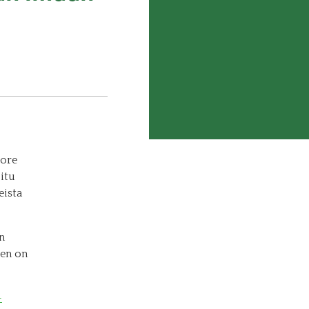
uore
itu
eista
n
een on
–