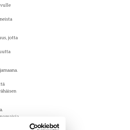
svulle
neista
us, jotta
uutta
ajamaana.
ttä
vähäisen
a.
inomaisia
uomu on