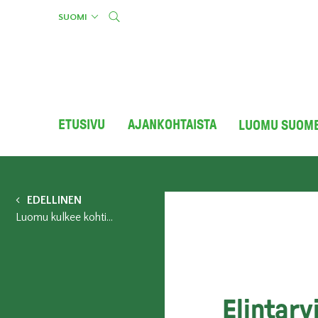
Skip
SUOMI
to
content
ETUSIVU
AJANKOHTAISTA
LUOMU SUOM
EDELLINEN
Luomu kulkee kohti valtavirtaa Yhdysvalloissa
Elintarv