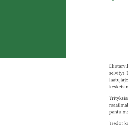
Elintarv
selvitys
laatujär
keskeisi
Yrityksi
maailmall
pantu me
Tiedot k