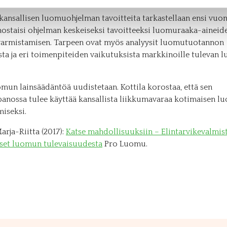
ansallisen luomuohjelman tavoitteita tarkastellaan ensi vuon
 nostaisi ohjelman keskeiseksi tavoitteeksi luomuraaka-aineid
varmistamisen. Tarpeen ovat myös analyysit luomutuotannon
sta ja eri toimenpiteiden vaikutuksista markkinoille tulevan
mun lainsäädäntöä uudistetaan. Kottila korostaa, että sen
anossa tulee käyttää kansallista liikkumavaraa kotimaisen l
miseksi.
Marja-Riitta (2017):
Katse mahdollisuuksiin – Elintarvikevalmist
et luomun tulevaisuudesta
Pro Luomu.