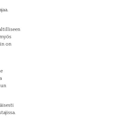
jaa.
tilliseen
 myös
in on
me
a
mun
isesti
tajissa.