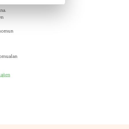
na.
en
 luomun
uomualan
ajien