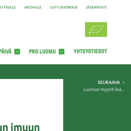
TTÄJILLE
MEDIALLE
LIITY JÄSENEKSI
JÄSENSIVUT
YHTEYSTIEDOT
PÄIVÄ
PRO LUOMU
SEURAAVA
Luomun myynti lisääntyy – yli miljoona suomalaista ostaa viikoittain
mun imuun