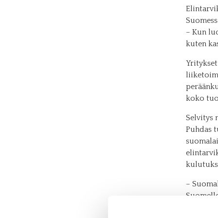
Elintarv
Suomessa
– Kun lu
kuten kas
Yritykset
liiketoi
peräänku
koko tuo
Selvitys
Puhdas t
suomalai
elintarvi
kulutuks
– Suomal
Suomelle
luomutuo