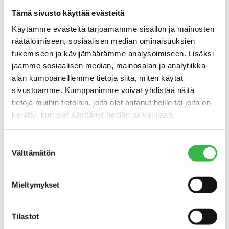
ainoastaan kotimaassa vaan myös
Tämä sivusto käyttää evästeitä
maailmalla.
Käytämme evästeitä tarjoamamme sisällön ja mainosten
Nyt tilanne on onneksi muuttunut
räätälöimiseen, sosiaalisen median ominaisuuksien
meilläkin. Kysyntä kasvaa, kauppa ja MTK
tukemiseen ja kävijämäärämme analysoimiseen. Lisäksi
ovat mukana. Luomuinstituutti on
jaamme sosiaalisen median, mainosalan ja analytiikka-
perustettu ja luomututkimus kirii
alan kumppaneillemme tietoja siitä, miten käytät
kansainvälistä tasoa kiinni.
sivustoamme. Kumppanimme voivat yhdistää näitä
Maabrändivaltuuskunnan esitys – puolet
tietoja muihin tietoihin, joita olet antanut heille tai joita on
suomalaisesta tuotannosta luomussa ja
kerätty, kun olet käyttänyt heidän palvelujaan.
omavaraisuus ruuantuotannossa – ei ehkä
ihan toteudu tavoitevuoteen 2030
Suostumuksen
mennessä, mutta toivottavasti pian sen
Välttämätön
valinta
jälkeen. Tällä hetkellä luomuruoka
kauppojen hyllyillä on yhä lisääntyvässä
Mieltymykset
määrin tuontiruokaa.
Europarlamentaarikkona teen työtä
Tilastot
paremman ruuan ja paremman