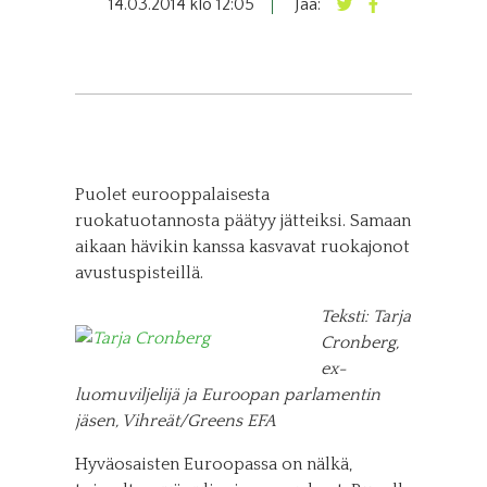
14.03.2014 klo 12:05
Jaa:
Puolet eurooppalaisesta
ruokatuotannosta päätyy jätteiksi. Samaan
aikaan hävikin kanssa kasvavat ruokajonot
avustuspisteillä.
Teksti: Tarja
Cronberg,
ex-
luomuviljelijä ja Euroopan parlamentin
jäsen, Vihreät/Greens EFA
Hyväosaisten Euroopassa on nälkä,