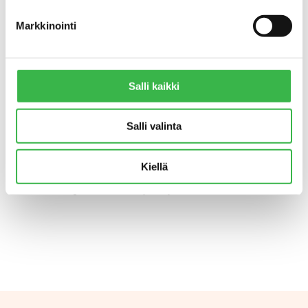
ympäristön puolesta. Työ luomun
edistämiseksi jatkuu sekin.
Markkinointi
Luomu: Tehtävä Suomelle?
Luomuinstituutti Mikkeliin. Selvittäjä
Tarja Cronbergin raportti, 2011.
Salli kaikki
Kirjoitus on osa Pro Luomun Eurovaalit
2014 -sarjaa, jossa suurimpien
Salli valinta
suomalaispuolueiden euroehdokkaat
kertovat näkemyksiään luomusta ja
Kiellä
ruoasta. Kirjoitusten näkökulma ja
mielipiteet ovat kirjoittajien omia.