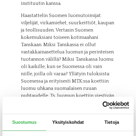
instituutin kanssa.
Haastattelin Suomen luomutoimijat:
viljelijät, virkamiehet, suurkeittiöt, kaupan
ja teollisuuden. Vertasin Suomen
kokemuksiani toiseen kotimaahani
Tanskaan. Miksi Tanskassa ei ollut
vastakkainasettelua luomun ja perinteisen
tuotannon välillä? Miksi Tanskassa luomu
oli kaikille, kun se Suomessa oli vain
niille, joilla oli varaa? Yllätyin tuloksista:
Suomessa ja erityisesti MTK:ssa koettiin
luomu uhkana suomalaisen ruuan
puhtaudelle. Ts. luomun koettiin viestivän
haitallisesti perinteisesti tuotetusta
ruoasta. Luomulle annettiin
taantumuksellinen leima. Samanaikaisesti
Suostumus
Yksityiskohdat
Tietoja
tanskalainen luomumaito, -juustot ja
luomuliha valloittivat markkinoita, ei