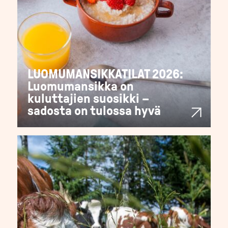
LUOMUMANSIKKATILAT 2026:
Luomumansikka on
kuluttajien suosikki –
sadosta on tulossa hyvä