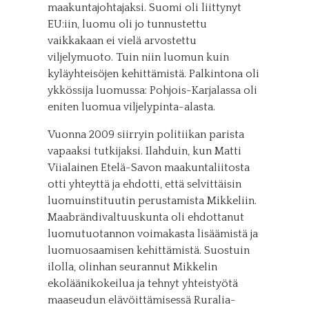
maakuntajohtajaksi. Suomi oli liittynyt
EU:iin, luomu oli jo tunnustettu
vaikkakaan ei vielä arvostettu
viljelymuoto. Tuin niin luomun kuin
kyläyhteisöjen kehittämistä. Palkintona oli
ykkössija luomussa: Pohjois-Karjalassa oli
eniten luomua viljelypinta-alasta.
Vuonna 2009 siirryin politiikan parista
vapaaksi tutkijaksi. Ilahduin, kun Matti
Viialainen Etelä-Savon maakuntaliitosta
otti yhteyttä ja ehdotti, että selvittäisin
luomuinstituutin perustamista Mikkeliin.
Maabrändivaltuuskunta oli ehdottanut
luomutuotannon voimakasta lisäämistä ja
luomuosaamisen kehittämistä. Suostuin
ilolla, olinhan seurannut Mikkelin
ekoläänikokeilua ja tehnyt yhteistyötä
maaseudun elävöittämisessä Ruralia-