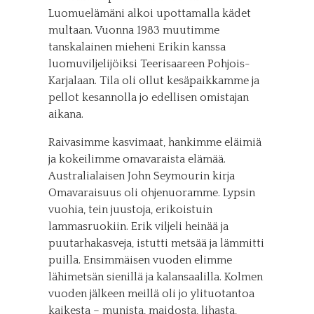
Luomuelämäni alkoi upottamalla kädet
multaan. Vuonna 1983 muutimme
tanskalainen mieheni Erikin kanssa
luomuviljelijöiksi Teerisaareen Pohjois-
Karjalaan. Tila oli ollut kesäpaikkamme ja
pellot kesannolla jo edellisen omistajan
aikana.
Raivasimme kasvimaat, hankimme eläimiä
ja kokeilimme omavaraista elämää.
Australialaisen John Seymourin kirja
Omavaraisuus oli ohjenuoramme. Lypsin
vuohia, tein juustoja, erikoistuin
lammasruokiin. Erik viljeli heinää ja
puutarhakasveja, istutti metsää ja lämmitti
puilla. Ensimmäisen vuoden elimme
lähimetsän sienillä ja kalansaalilla. Kolmen
vuoden jälkeen meillä oli jo ylituotantoa
kaikesta – munista, maidosta, lihasta,