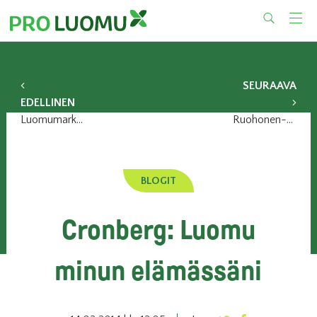
Skip
to
content
SEURAAVA
EDELLINEN
Luomumarkkinoiden raju kasvu tasaantui
Ruohonen-Lerner: Pienet ympäristöteot – suuri merkitys
BLOGIT
Cronberg: Luomu
minun elämässäni