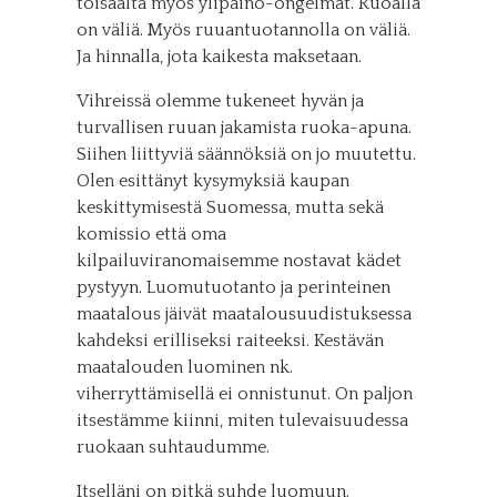
toisaalta myös ylipaino-ongelmat. Ruoalla
on väliä. Myös ruuantuotannolla on väliä.
Ja hinnalla, jota kaikesta maksetaan.
Vihreissä olemme tukeneet hyvän ja
turvallisen ruuan jakamista ruoka-apuna.
Siihen liittyviä säännöksiä on jo muutettu.
Olen esittänyt kysymyksiä kaupan
keskittymisestä Suomessa, mutta sekä
komissio että oma
kilpailuviranomaisemme nostavat kädet
pystyyn. Luomutuotanto ja perinteinen
maatalous jäivät maatalousuudistuksessa
kahdeksi erilliseksi raiteeksi. Kestävän
maatalouden luominen nk.
viherryttämisellä ei onnistunut. On paljon
itsestämme kiinni, miten tulevaisuudessa
ruokaan suhtaudumme.
Itselläni on pitkä suhde luomuun.