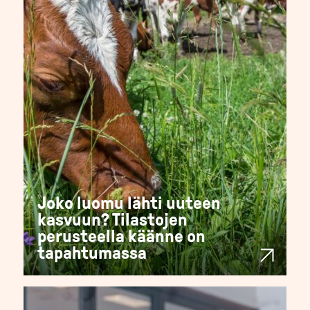
Joko luomu lähti uuteen
kasvuun? Tilastojen
perusteella käänne on
tapahtumassa