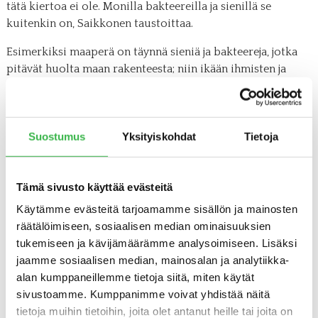
tätä kiertoa ei ole. Monilla bakteereilla ja sienillä se
kuitenkin on, Saikkonen taustoittaa.
Esimerkiksi maaperä on täynnä sieniä ja bakteereja, jotka
pitävät huolta maan rakenteesta; niin ikään ihmisten ja
eläinten iholla ja suolistossa elää lukemattomia hyödyllisiä
mikrobeja. Niillä on tärkeä rooli sekä ihmisen että
ympäristön hyvinvoinnin ylläpitäjinä.
Suostumus
Yksityiskohdat
Tietoja
Glyfosaatti säilyy Suomen oloissa pitkään
Tämä sivusto käyttää evästeitä
Lisäksi Suomessa on todettu, että pohjoisissa oloissamme
glyfosaatti säilyy maaperässä huomattavasti pidempään
Käytämme evästeitä tarjoamamme sisällön ja mainosten
kuin aiemmin on kuviteltu. MTT:n eli nykyisen Luken
räätälöimiseen, sosiaalisen median ominaisuuksien
tutkimuksissa on osoitettu, että aineen jäämiä voi löytyä
tukemiseen ja kävijämäärämme analysoimiseen. Lisäksi
maaperästä vielä vuosien jälkeenkin ruiskutuksesta.
jaamme sosiaalisen median, mainosalan ja analytiikka-
alan kumppaneillemme tietoja siitä, miten käytät
– Tuotepakkausten mukaan glyfosaatin varoaika on kaksi
sivustoamme. Kumppanimme voivat yhdistää näitä
viikkoa, minkä jälkeen sen pitäisi hajota itsestään. Suurin
tietoja muihin tietoihin, joita olet antanut heille tai joita on