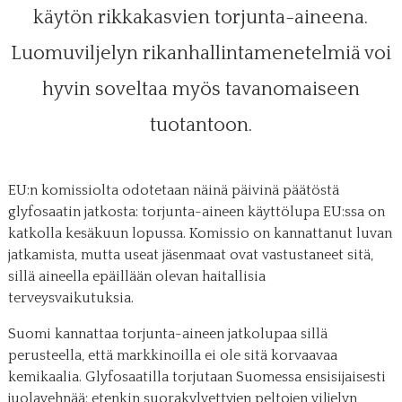
käytön rikkakasvien torjunta-aineena.
Luomuviljelyn rikanhallintamenetelmiä voi
hyvin soveltaa myös tavanomaiseen
tuotantoon.
EU:n komissiolta odotetaan näinä päivinä päätöstä
glyfosaatin jatkosta: torjunta-aineen käyttölupa EU:ssa on
katkolla kesäkuun lopussa. Komissio on kannattanut luvan
jatkamista, mutta useat jäsenmaat ovat vastustaneet sitä,
sillä aineella epäillään olevan haitallisia
terveysvaikutuksia.
Suomi kannattaa torjunta-aineen jatkolupaa sillä
perusteella, että markkinoilla ei ole sitä korvaavaa
kemikaalia. Glyfosaatilla torjutaan Suomessa ensisijaisesti
juolavehnää; etenkin suorakylvettyjen peltojen viljelyn