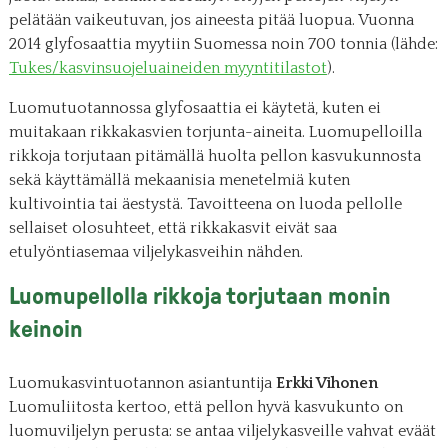
pelätään vaikeutuvan, jos aineesta pitää luopua. Vuonna
2014 glyfosaattia myytiin Suomessa noin 700 tonnia (lähde:
Tukes/kasvinsuojeluaineiden myyntitilastot
).
Luomutuotannossa glyfosaattia ei käytetä, kuten ei
muitakaan rikkakasvien torjunta-aineita. Luomupelloilla
rikkoja torjutaan pitämällä huolta pellon kasvukunnosta
sekä käyttämällä mekaanisia menetelmiä kuten
kultivointia tai äestystä. Tavoitteena on luoda pellolle
sellaiset olosuhteet, että rikkakasvit eivät saa
etulyöntiasemaa viljelykasveihin nähden.
Luomupellolla rikkoja torjutaan monin
keinoin
Luomukasvintuotannon asiantuntija
Erkki Vihonen
Luomuliitosta kertoo, että pellon hyvä kasvukunto on
luomuviljelyn perusta: se antaa viljelykasveille vahvat eväät