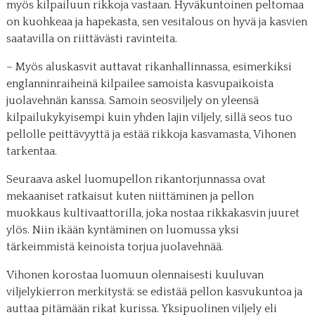
myös kilpailuun rikkoja vastaan. Hyväkuntoinen peltomaa
on kuohkeaa ja hapekasta, sen vesitalous on hyvä ja kasvien
saatavilla on riittävästi ravinteita.
– Myös aluskasvit auttavat rikanhallinnassa, esimerkiksi
englanninraiheinä kilpailee samoista kasvupaikoista
juolavehnän kanssa. Samoin seosviljely on yleensä
kilpailukykyisempi kuin yhden lajin viljely, sillä seos tuo
pellolle peittävyyttä ja estää rikkoja kasvamasta, Vihonen
tarkentaa.
Seuraava askel luomupellon rikantorjunnassa ovat
mekaaniset ratkaisut kuten niittäminen ja pellon
muokkaus kultivaattorilla, joka nostaa rikkakasvin juuret
ylös. Niin ikään kyntäminen on luomussa yksi
tärkeimmistä keinoista torjua juolavehnää.
Vihonen korostaa luomuun olennaisesti kuuluvan
viljelykierron merkitystä: se edistää pellon kasvukuntoa ja
auttaa pitämään rikat kurissa. Yksipuolinen viljely eli