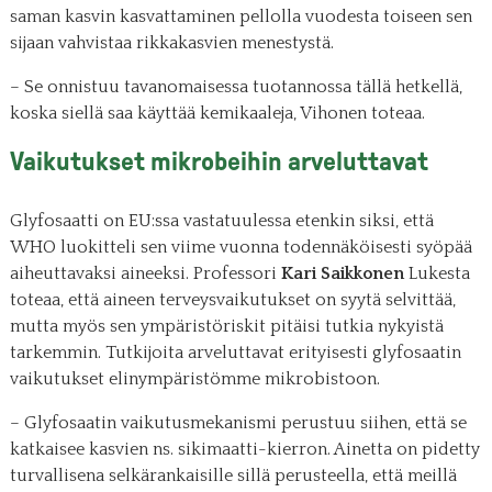
saman kasvin kasvattaminen pellolla vuodesta toiseen sen
sijaan vahvistaa rikkakasvien menestystä.
– Se onnistuu tavanomaisessa tuotannossa tällä hetkellä,
koska siellä saa käyttää kemikaaleja, Vihonen toteaa.
Vaikutukset mikrobeihin arveluttavat
Glyfosaatti on EU:ssa vastatuulessa etenkin siksi, että
WHO luokitteli sen viime vuonna todennäköisesti syöpää
aiheuttavaksi aineeksi. Professori
Kari Saikkonen
Lukesta
toteaa, että aineen terveysvaikutukset on syytä selvittää,
mutta myös sen ympäristöriskit pitäisi tutkia nykyistä
tarkemmin. Tutkijoita arveluttavat erityisesti glyfosaatin
vaikutukset elinympäristömme mikrobistoon.
– Glyfosaatin vaikutusmekanismi perustuu siihen, että se
katkaisee kasvien ns. sikimaatti-kierron. Ainetta on pidetty
turvallisena selkärankaisille sillä perusteella, että meillä