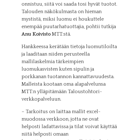
onnistuu, siitä voi saada tosi hyvät tuotot.
Talouden näkökulmasta on hieman
mystistä, miksi luomu ei houkuttele
enempää puutarhatuottajia, pohtii tutkija
Anu Koivisto
MTT:stä.
Hankkeessa kerätään tietoja luomutiloilta
ja laaditaan niiden perusteella
mallilaskelmia tärkeimpien
luomukasvisten kuten sipulin ja
porkkanan tuotannon kannattavuudesta.
Malleista kootaan oma alapalvelunsa
MTT:n ylläpitämään Taloustohtori-
verkkopalveluun.
– Tarkoitus on laittaa mallit excel-
muodossa verkkoon, jotta ne ovat
helposti ladattavissa ja tilat voivat käyttää
niitä helposti omaan