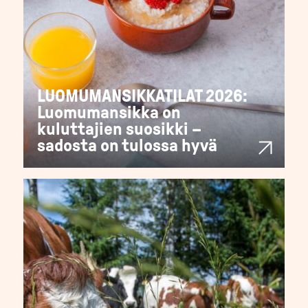
LUOMUMANSIKKATILAT 2026:
Luomumansikka on
kuluttajien suosikki –
sadosta on tulossa hyvä