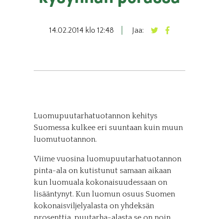
14.02.2014 klo 12:48
Jaa:
Luomupuutarhatuotannon kehitys
Suomessa kulkee eri suuntaan kuin muun
luomutuotannon.
Viime vuosina luomupuutarhatuotannon
pinta-ala on kutistunut samaan aikaan
kun luomuala kokonaisuudessaan on
lisääntynyt. Kun luomun osuus Suomen
kokonaisviljelyalasta on yhdeksän
prosenttia, puutarha-alasta se on noin