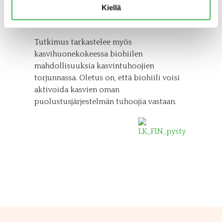
Kiellä
puntaroidaan myös eri vaihtoehtojen
kustannuksia.
Tutkimus tarkastelee myös
kasvihuonekokeessa biohiilen
mahdollisuuksia kasvintuhoojien
torjunnassa. Oletus on, että biohiili voisi
aktivoida kasvien oman
puolustusjärjestelmän tuhoojia vastaan.