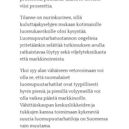
viisi prosenttia.
Tilanne on nurinkurinen, sillä
kuluttajakyselyjen mukaan kotimaisille
luomukasviksille olisi kysyntää.
Luomupuutarhatuotannon ongelmia
yritetäänkin selättää tutkimuksen avulla:
ratkaistavaa löytyy sekä viljelytekniikasta
että markkinoinnista.
Yksi syy alan vähäiseen vetovoimaan voi
olla se, että suomalaiset
luomupuutarhatilat ovat tyypillisesti
hyvin pieniä, ja pienillä volyymeillä voi
olla vaikea päästä markkinoille.
Vähittäiskaupan keskusliikkeiden ja
tukkujen kanssa toimimaan kykeneviä
suuria luomupuutarhatiloja on Suomessa
vain muutama.