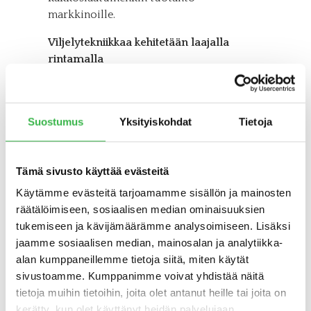
markkinoille.
Viljelytekniikkaa kehitetään laajalla
rintamalla
MTT:ssä on myös meneillään viime vuonna
aloitettu laaja tutkimushanke, joka
pureutuu tärkeimpien
Suostumus
Yksityiskohdat
Tietoja
luomupuutarhatuotteiden viljelyteknisiin
ongelmiin. Hanketta koordinoiva tutkija
Terhi Suojala-Ahlfors
MTT:stä toteaa, että
Tämä sivusto käyttää evästeitä
luomussa on yhä haasteita rikkakasvien ja
Käytämme evästeitä tarjoamamme sisällön ja mainosten
kasvitautien torjunnassa. Keinoja etsitään
räätälöimiseen, sosiaalisen median ominaisuuksien
mm. luomusipulintuotantoa piinaavien
tukemiseen ja kävijämäärämme analysoimiseen. Lisäksi
Fusarium
-homesienten saamiseksi
jaamme sosiaalisen median, mainosalan ja analytiikka-
hallintaan.
alan kumppaneillemme tietoja siitä, miten käytät
sivustoamme. Kumppanimme voivat yhdistää näitä
– Tautiongelma on niin suuri, että se
tietoja muihin tietoihin, joita olet antanut heille tai joita on
uhkaa koko luomusipulintuotantoa,
kerätty, kun olet käyttänyt heidän palvelujaan.