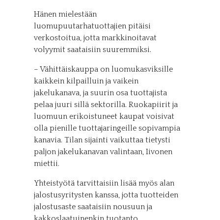
Hänen mielestään
luomupuutarhatuottajien pitäisi
verkostoitua, jotta markkinoitavat
volyymit saataisiin suuremmiksi.
– Vähittäiskauppa on luomukasviksille
kaikkein kilpailluin ja vaikein
jakelukanava, ja suurin osa tuottajista
pelaa juuri sillä sektorilla. Ruokapiirit ja
luomuun erikoistuneet kaupat voisivat
olla pienille tuottajaringeille sopivampia
kanavia. Tilan sijainti vaikuttaa tietysti
paljon jakelukanavan valintaan, Iivonen
miettii.
Yhteistyötä tarvittaisiin lisää myös alan
jalostusyritysten kanssa, jotta tuotteiden
jalostusaste saataisiin nousuun ja
kakkoslaatuinenkin tuotanto