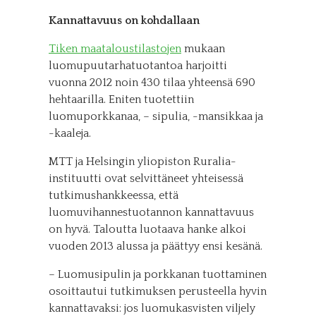
Kannattavuus on kohdallaan
Tiken maataloustilastojen
mukaan
luomupuutarhatuotantoa harjoitti
vuonna 2012 noin 430 tilaa yhteensä 690
hehtaarilla. Eniten tuotettiin
luomuporkkanaa, – sipulia, -mansikkaa ja
-kaaleja.
MTT ja Helsingin yliopiston Ruralia-
instituutti ovat selvittäneet yhteisessä
tutkimushankkeessa, että
luomuvihannestuotannon kannattavuus
on hyvä. Taloutta luotaava hanke alkoi
vuoden 2013 alussa ja päättyy ensi kesänä.
– Luomusipulin ja porkkanan tuottaminen
osoittautui tutkimuksen perusteella hyvin
kannattavaksi: jos luomukasvisten viljely