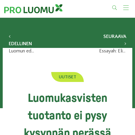
Skip
to
content
SEURAAVA
EDELLINEN
Luomun edut jäivät näkemättä ravitsemussuosituksissa
Essayah: Elintarvikepetoksiin puuttuminen myös luomun etu
UUTISET
Luomukasvisten
tuotanto ei pysy
kysynnän perässä