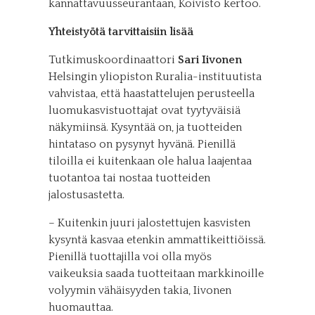
kannattavuusseurantaan, Koivisto kertoo.
Yhteistyötä tarvittaisiin lisää
Tutkimuskoordinaattori
Sari Iivonen
Helsingin yliopiston Ruralia-instituutista
vahvistaa, että haastattelujen perusteella
luomukasvistuottajat ovat tyytyväisiä
näkymiinsä. Kysyntää on, ja tuotteiden
hintataso on pysynyt hyvänä. Pienillä
tiloilla ei kuitenkaan ole halua laajentaa
tuotantoa tai nostaa tuotteiden
jalostusastetta.
– Kuitenkin juuri jalostettujen kasvisten
kysyntä kasvaa etenkin ammattikeittiöissä.
Pienillä tuottajilla voi olla myös
vaikeuksia saada tuotteitaan markkinoille
volyymin vähäisyyden takia, Iivonen
huomauttaa.