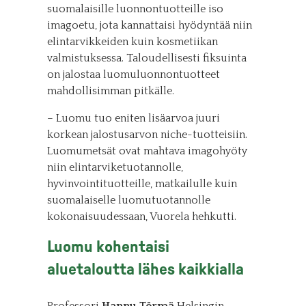
suomalaisille luonnontuotteille iso
imagoetu, jota kannattaisi hyödyntää niin
elintarvikkeiden kuin kosmetiikan
valmistuksessa. Taloudellisesti fiksuinta
on jalostaa luomuluonnontuotteet
mahdollisimman pitkälle.
– Luomu tuo eniten lisäarvoa juuri
korkean jalostusarvon niche-tuotteisiin.
Luomumetsät ovat mahtava imagohyöty
niin elintarviketuotannolle,
hyvinvointituotteille, matkailulle kuin
suomalaiselle luomutuotannolle
kokonaisuudessaan, Vuorela hehkutti.
Luomu kohentaisi
aluetaloutta lähes kaikkialla