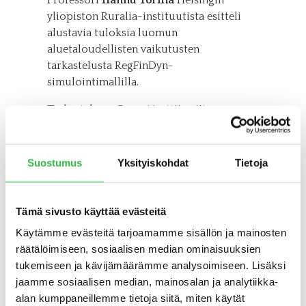
Professori
Hannu Törmä
Helsingin
yliopiston Ruralia-instituutista esitteli
alustavia tuloksia luomun
aluetaloudellisten vaikutusten
tarkastelusta RegFinDyn-
simulointimallilla.
Tarkastelussa Suomi jaettiin viiteen
suuralueeseen (etelä, itä, länsi, pohjoinen ja
Ahvenanmaa) ja katsottiin, mitä tapahtuisi,
jos kuluttajien makutottumukset olisivat
Suostumus
Yksityiskohdat
Tietoja
vuonna 2030 siirtyneet 50 % luomuun
päin eli kuluttajat valitsisivat
luomuruokaa nykyistä useammin.
Tämä sivusto käyttää evästeitä
Luomun tuotannossa se vastaisi 15-21 %
Käytämme evästeitä tarjoamamme sisällön ja mainosten
kasvua tuotteesta riippuen.
räätälöimiseen, sosiaalisen median ominaisuuksien
tukemiseen ja kävijämäärämme analysoimiseen. Lisäksi
– Alustavien tulosten mukaan luomulla
jaamme sosiaalisen median, mainosalan ja analytiikka-
olisi myönteisiä vaikutuksia aluetalouteen
alan kumppaneillemme tietoja siitä, miten käytät
muilla alueilla paitsi Etelä-Suomessa, sillä