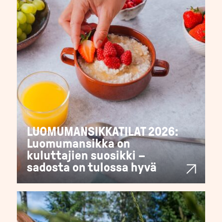
LUOMUMANSIKKATILAT 2026:
Luomumansikka on
kuluttajien suosikki –
sadosta on tulossa hyvä