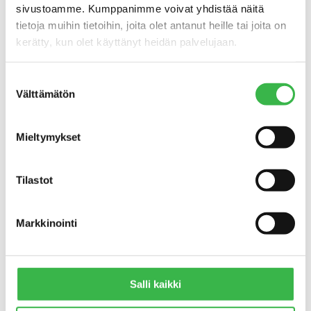
sivustoamme. Kumppanimme voivat yhdistää näitä
etelä kuluttaa enemmän luomua kuin
tietoja muihin tietoihin, joita olet antanut heille tai joita on
tuottaa. Etelä-Suomessa pitäisi olla
kerätty, kun olet käyttänyt heidän palvelujaan.
enemmän luomutuotantoa, jotta tuonnin
kysyntä olisi pienempi, Törmä selvitti.
Suostumuksen
Etelän ulkopuolella luomun kulutuksen
Välttämätön
valinta
kasvu tukisi mm. työllisyyttä,
investointeja, palkkoja ja työtuloja. Myös
Mieltymykset
tuottajahinnat nousisivat kysynnän kasvun
myötä. Kaikilla alueilla kokonaistuotanto
kuitenkin pienenisi, koska tuonti
Tilastot
lisääntyisi.
Satotasoa pitää nostaa
Markkinointi
merkittävästi
Tutkija-kokeilija-viljelijä
Tuomas Mattila
Salli kaikki
Kilpiän tilalta avasi oman esityksensä