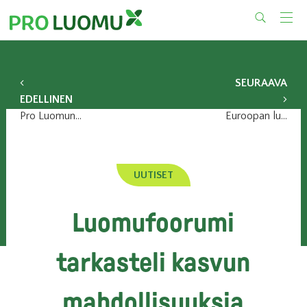
Skip
to
content
SEURAAVA
EDELLINEN
Pro Luomun kevätkokous 18.5.
Euroopan luomumarkkinat kasvoivat vauhdilla 2014
UUTISET
Luomufoorumi
tarkasteli kasvun
mahdollisuuksia