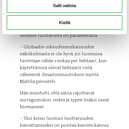
huomauttamalla, että nykyisessä
Salli valinta
taloustilanteessa luomuun siirtymistä on
syytä suositella kaikille viljelijöille
konkurssin ehkäisemiseksi. Hieman
Kiellä
vakavammalla naamalla hän totesi, että
luomun tuottavutta on parannettava.
– Globaalin oikeudenmukaisuuden
näkökulmasta ei ole hyvä, jos luomussa
tuotetaan vähän ruokaa per hehtaari, kun
käytettävissä olevat hehtaarit vielä
vähenevät ilmastonmuutoksen myötä,
Mattila perusteli.
Hän muistutti, että satoa rajoittavat
auringonvalon, veden ja typen lisäksi useat
hivenaineet.
– Yksi keino luomun tuottavuuden
kasvattamiseksi on poistaa kasvien kasvua