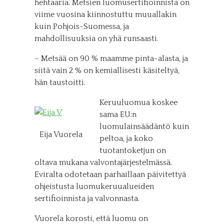
hehtaaria. Metsien luomusertifioinnista on
viime vuosina kiinnostuttu muuallakin
kuin Pohjois-Suomessa, ja
mahdollisuuksia on yhä runsaasti.
– Metsää on 90 % maamme pinta-alasta, ja
siitä vain 2 % on kemiallisesti käsiteltyä,
hän taustoitti.
Keruuluomua koskee
sama EU:n
luomulainsäädäntö kuin
Eija Vuorela
peltoa, ja koko
tuotantoketjun on
oltava mukana valvontajärjestelmässä.
Eviralta odotetaan parhaillaan päivitettyä
ohjeistusta luomukeruualueiden
sertifioinnista ja valvonnasta.
Vuorela korosti, että luomu on