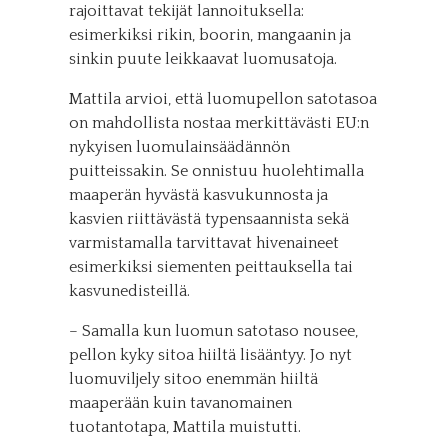
rajoittavat tekijät lannoituksella:
esimerkiksi rikin, boorin, mangaanin ja
sinkin puute leikkaavat luomusatoja.
Mattila arvioi, että luomupellon satotasoa
on mahdollista nostaa merkittävästi EU:n
nykyisen luomulainsäädännön
puitteissakin. Se onnistuu huolehtimalla
maaperän hyvästä kasvukunnosta ja
kasvien riittävästä typensaannista sekä
varmistamalla tarvittavat hivenaineet
esimerkiksi siementen peittauksella tai
kasvunedisteillä.
– Samalla kun luomun satotaso nousee,
pellon kyky sitoa hiiltä lisääntyy. Jo nyt
luomuviljely sitoo enemmän hiiltä
maaperään kuin tavanomainen
tuotantotapa, Mattila muistutti.