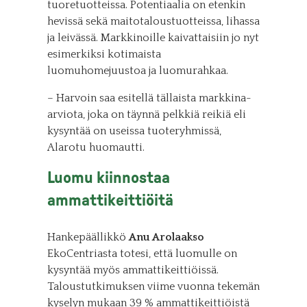
tuoretuotteissa. Potentiaalia on etenkin
hevissä sekä maitotaloustuotteissa, lihassa
ja leivässä. Markkinoille kaivattaisiin jo nyt
esimerkiksi kotimaista
luomuhomejuustoa ja luomurahkaa.
– Harvoin saa esitellä tällaista markkina-
arviota, joka on täynnä pelkkiä reikiä eli
kysyntää on useissa tuoteryhmissä,
Alarotu huomautti.
Luomu kiinnostaa
ammattikeittiöitä
Hankepäällikkö
Anu Arolaakso
EkoCentriasta totesi, että luomulle on
kysyntää myös ammattikeittiöissä.
Taloustutkimuksen viime vuonna tekemän
kyselyn mukaan 39 % ammattikeittiöistä