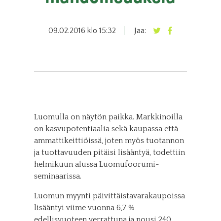
09.02.2016 klo 15:32
Jaa:
Luomulla on näytön paikka. Markkinoilla
on kasvupotentiaalia sekä kaupassa että
ammattikeittiöissä, joten myös tuotannon
ja tuottavuuden pitäisi lisääntyä, todettiin
helmikuun alussa Luomufoorumi-
seminaarissa.
Luomun myynti päivittäistavarakaupoissa
lisääntyi viime vuonna 6,7 %
edellisvuoteen verrattuna ja nousi 240