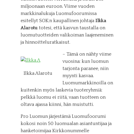
miljoonaan euroon. Viime vuoden
markkinalukuja Luomufoorumissa
esitellyt SOK:n kaupallinen johtaja
Ilkka
Alarotu
totesi, että kasvun taustalla on
luomutuotteiden valikoiman laajeneminen
ja hinnoitteluratkaisut.
– Tämä on nähty viime
vuosina: kun luomun
tarjonta paranee, niin
Ilkka Alarotu
myynti kasvaa.
Luomumarkkinoilla on
kuitenkin myös laskevia tuoteryhmiä:
pelkkä luomu ei riitä, vaan tuotteen on
oltava ajassa kiinni, hän muistutti.
Pro Luomun järjestämä Luomufoorumi
kokosi noin 50 luomualan asiantuntijaa ja
hanketoimijaa Kirkkonummelle