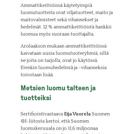
Ammattikeittiöissä käytetyimpiä
luomutuotteita ovat viljatuotteet, maito ja
maitovalmisteet sekä vihannekset ja
hedelmät. 12 % ammattikeittiöistä hankkii
luomua myös suoraan tuottajalta.
Arolaakson mukaan ammattikeittiöissä
kaivataan uusia luomutuoteryhmiä, sillä
ne joita on tarjolla, ovat jo käytössä.
Etenkin luomuhedelmiä ja -vihanneksia
toivotaan lisää.
Metsien luomu talteen ja
tuotteiksi
Sertifiointivastaava
Eija Vuorela
Suomen
4H-liitosta kertoi, että Suomen
luomukeruuala on jo 11,6 miljoonaa